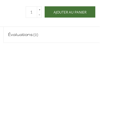
+
AJOUTER AU PANIER
-
Évaluations
(0)