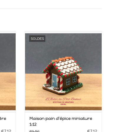
upée
Miniature pour maison de poupée
SOLDES
Echelle 1:12
AJOUTER AU PANIER
ère
Maison pain d'épice miniature
1:12
€7,12
€7,12
€9,50