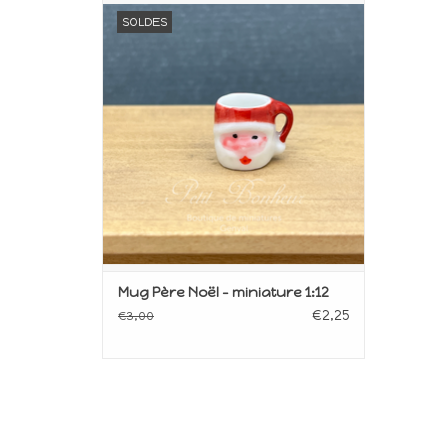
Miniature pour maison de poupée
SOLDES
Echelle 1/12ème
AJOUTER AU PANIER
Mug Père Noël - miniature 1:12
€2,25
€3,00