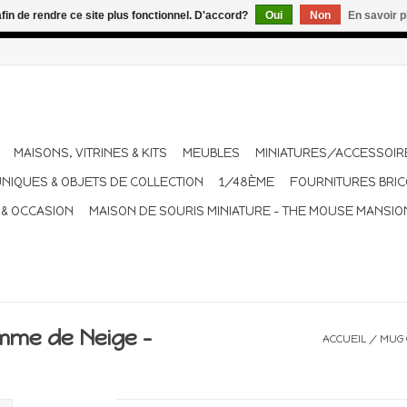
afin de rendre ce site plus fonctionnel. D'accord?
Oui
Non
En savoir p
dant les vacances. Les envois sont effectués une à deux fois pa
MAISONS, VITRINES & KITS
MEUBLES
MINIATURES/ACCESSOIR
UNIQUES & OBJETS DE COLLECTION
1/48ÈME
FOURNITURES BRI
 & OCCASION
MAISON DE SOURIS MINIATURE - THE MOUSE MANSIO
mme de Neige -
ACCUEIL
/
MUG 