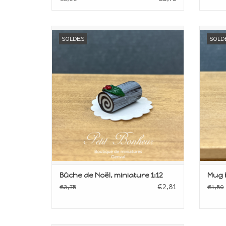
Miniature de Noël
Min
SOLDES
SOLD
AJOUTER AU PANIER
Bûche de Noël, miniature 1:12
Mug b
€2,81
€3,75
€1,50