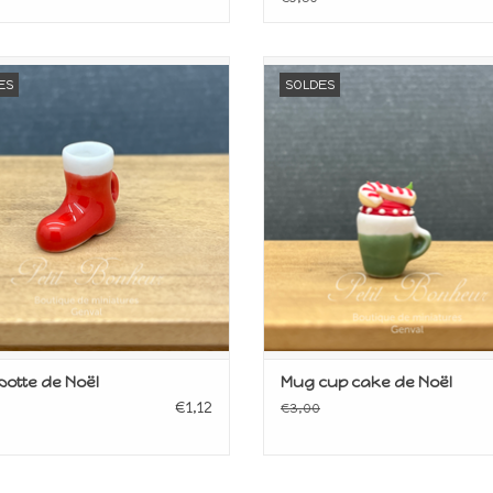
iature pour maison de poupée
Miniature pour maison de po
ES
SOLDES
Echelle 1/12ème
Echelle 1/12ème
AJOUTER AU PANIER
AJOUTER AU PANIER
otte de Noël
Mug cup cake de Noël
€1,12
€3,00