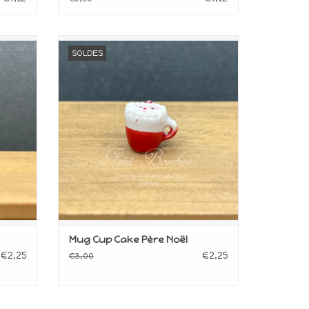
upée
Miniature pour maison de poupée
SOLDES
Echelle 1/12ème
AJOUTER AU PANIER
Mug Cup Cake Père Noël
€2,25
€2,25
€3,00