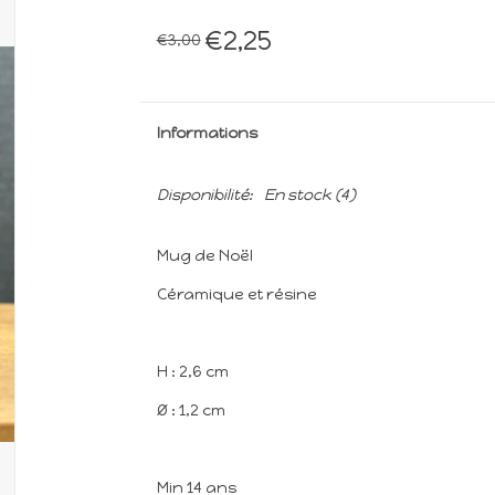
€2,25
€3,00
Informations
Disponibilité:
En stock
(4)
Mug de Noël
Céramique et résine
H : 2,6 cm
Ø : 1,2 cm
Min 14 ans