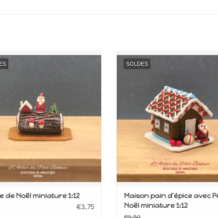
iature pour maison de poupée
Miniature pour maison de po
ES
SOLDES
Echelle 1:12
Echelle 1:12
AJOUTER AU PANIER
AJOUTER AU PANIER
 de Noël miniature 1:12
Maison pain d'épice avec P
Noël miniature 1:12
€3,75
€9,50