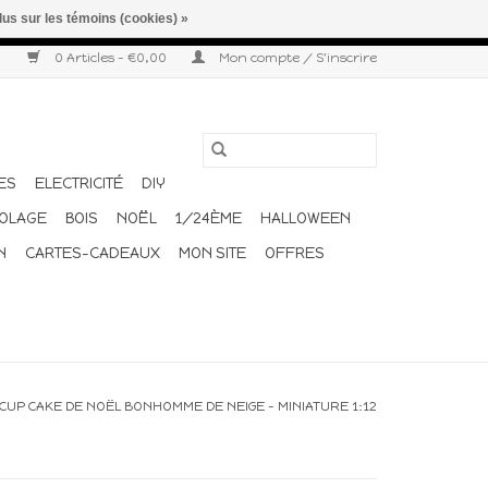
lus sur les témoins (cookies) »
r semaine. Merci pour votre compréhension et votre confiance.
0 Articles - €0,00
Mon compte / S'inscrire
ES
ELECTRICITÉ
DIY
COLAGE
BOIS
NOËL
1/24ÈME
HALLOWEEN
N
CARTES-CADEAUX
MON SITE
OFFRES
CUP CAKE DE NOËL BONHOMME DE NEIGE - MINIATURE 1:12