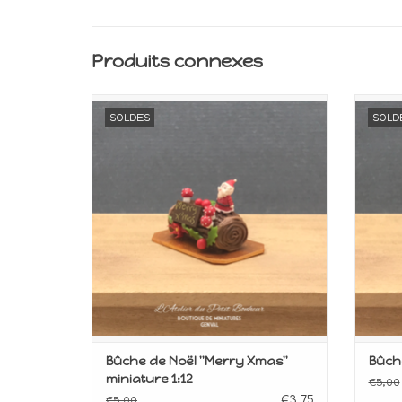
Produits connexes
Miniature pour maison de poupée
Min
SOLDES
SOLD
Echelle 1:12
AJOUTER AU PANIER
Bûche de Noël ''Merry Xmas''
Bûche
miniature 1:12
€5,00
€3,75
€5,00