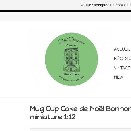
Veuillez accepter les cookies 
Congés d'été : les commandes continuent d'être expédiées pen
ACCUEIL
PIÈCES 
VINTAGE
NEW
Mug Cup Cake de Noël Bonho
miniature 1:12