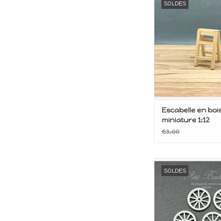
SOLDES
de poupé
Echelle 1/1
AJOUTER AU P
Escabelle en boi
miniature 1:12
€3,00
Miniature pour m
SOLDES
poupée
AJOUTER AU P