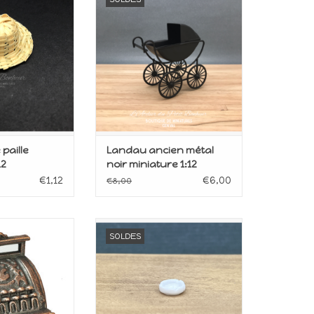
upée
poupée
le 1:12
Echelle 1:12
AU PANIER
AJOUTER AU PANIER
paille
Landau ancien métal
12
noir miniature 1:12
€1,12
€6,00
€8,00
our maison de
Miniature pour maison de
SOLDES
upée
poupée
le 1:12
Echelle 1/12
AU PANIER
AJOUTER AU PANIER