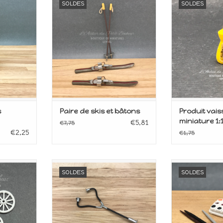
SOLDES
SOLDES
e
poupée
po
2
Echelle 1:12
Echel
ANIER
AJOUTER AU PANIER
AJOUTER 
s
Paire de skis et bâtons
Produit vais
miniature 1:
€5,81
€7,75
€2,25
€1,75
aison de
Miniature pour maison de
Miniature p
SOLDES
SOLDES
poupée
po
Echelle 1:12
Echel
ANIER
AJOUTER AU PANIER
AJOUTER 