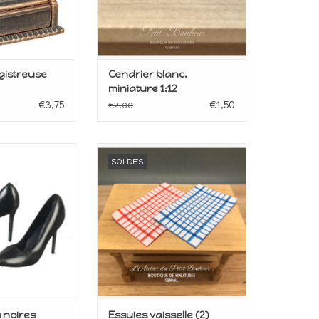
gistreuse
Cendrier blanc,
miniature 1:12
€3,75
€1,50
€2,00
our maison de
Miniature pour maison de
SOLDES
upée
poupée
le 1:12
Echelle 1:12
AU PANIER
AJOUTER AU PANIER
 noires
Essuies vaisselle (2)