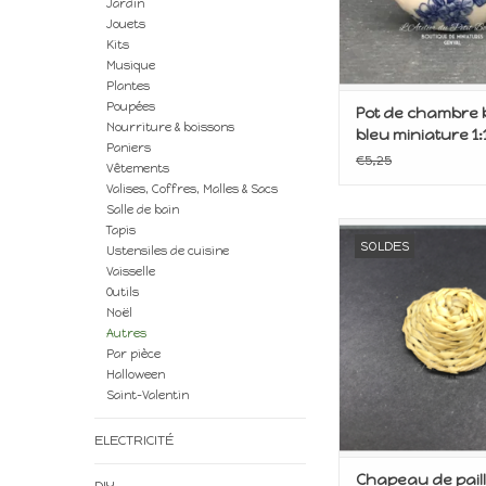
Jardin
Jouets
Kits
Musique
Plantes
Poupées
Pot de chambre 
Nourriture & boissons
bleu miniature 1:
Paniers
€5,25
Vêtements
Valises, Coffres, Malles & Sacs
Salle de bain
Miniature pour m
Tapis
SOLDES
poupée
Ustensiles de cuisine
Vaisselle
Echelle 1:1
Outils
AJOUTER AU P
Noël
Autres
Par pièce
Halloween
Saint-Valentin
ELECTRICITÉ
Chapeau de pail