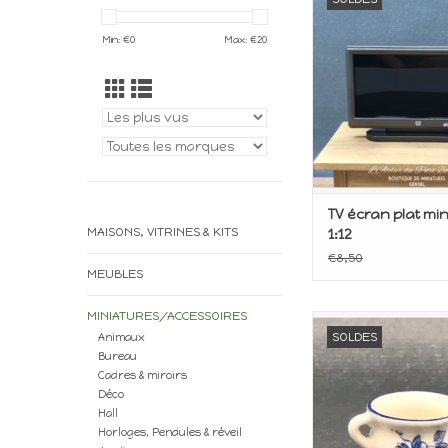
poupée
Echelle 1/1
Min: €
0
Max: €
20
Dollhouse
AJOUTER AU P
TV écran plat mi
MAISONS, VITRINES & KITS
1:12
€8,50
MEUBLES
MINIATURES/ACCESSOIRES
Miniature pour m
SOLDES
Animaux
poupée
Bureau
Echelle 1:1
Cadres & miroirs
AJOUTER AU P
Déco
Hall
Horloges, Pendules & réveil