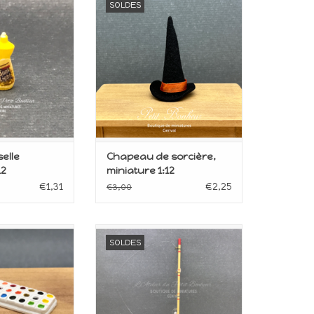
SOLDES
upée
poupée
le 1:12
Echelle 1/12
AU PANIER
AJOUTER AU PANIER
selle
Chapeau de sorcière,
12
miniature 1:12
€1,31
€2,25
€3,00
our maison de
Miniature pour maison de
SOLDES
upée
poupée
le 1/12
Echelle 1:12
AU PANIER
AJOUTER AU PANIER