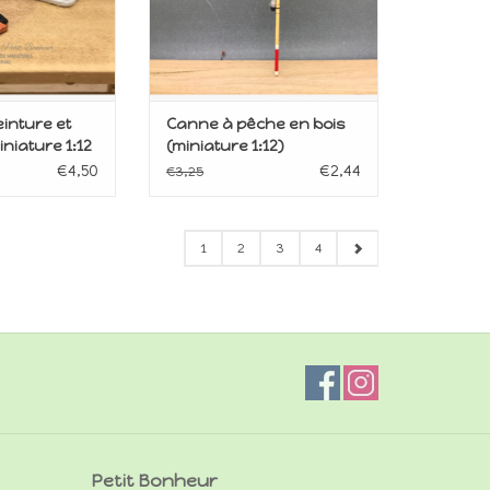
einture et
Canne à pêche en bois
niature 1:12
(miniature 1:12)
€4,50
€2,44
€3,25
1
2
3
4
Petit Bonheur