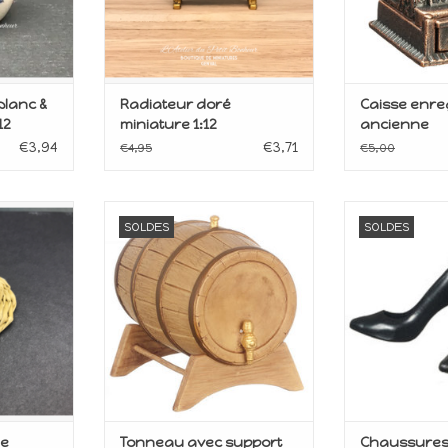
blanc &
Radiateur doré
Caisse enre
12
miniature 1:12
ancienne
€3,94
€3,71
€4,95
€5,00
aison de
Miniature pour maison de
Miniature p
SOLDES
SOLDES
poupée
po
2
Echelle 1:12
Echel
ANIER
AJOUTER AU PANIER
AJOUTER 
le
Tonneau avec support
Chaussures