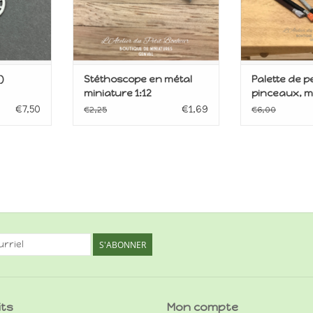
)
Stéthoscope en métal
Palette de p
miniature 1:12
pinceaux, mi
€7,50
€1,69
€2,25
€6,00
S'ABONNER
its
Mon compte