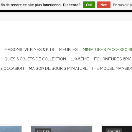
afin de rendre ce site plus fonctionnel. D'accord?
Oui
Non
En savoir p
dant les vacances. Les envois sont effectués une à deux fois pa
MAISONS, VITRINES & KITS
MEUBLES
MINIATURES/ACCESSOIR
UNIQUES & OBJETS DE COLLECTION
1/48ÈME
FOURNITURES BRI
 & OCCASION
MAISON DE SOURIS MINIATURE - THE MOUSE MANSIO
aison de
Ensemble miniature pour
Miniature p
SOLDES
SOLDES