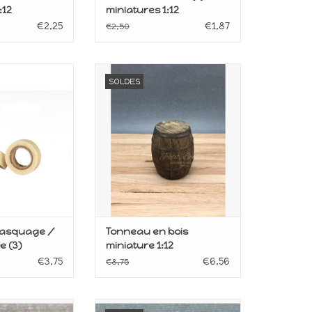
:12
miniatures 1:12
€2,25
€1,87
€2,50
our maison de
Miniature pour maison de
SOLDES
upée
poupée
le 1:12
Echelle 1:12
AU PANIER
AJOUTER AU PANIER
asquage /
Tonneau en bois
e (3)
miniature 1:12
€3,75
€6,56
€8,75
our maison de
Miniature pour maison de