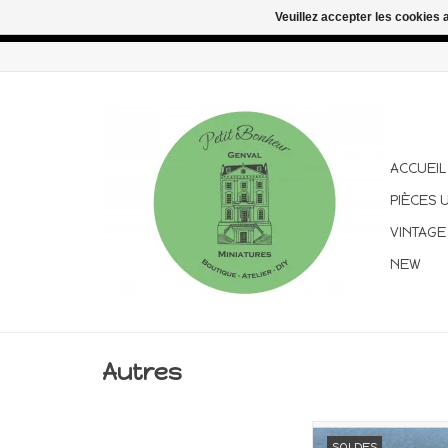
Veuillez accepter les cookies 
Congés d'été : les commandes continuent d'être expédiées pen
ACCUEIL
PIÈCES 
VINTAGE
NEW
Autres
Miniature pour m
SOLDES