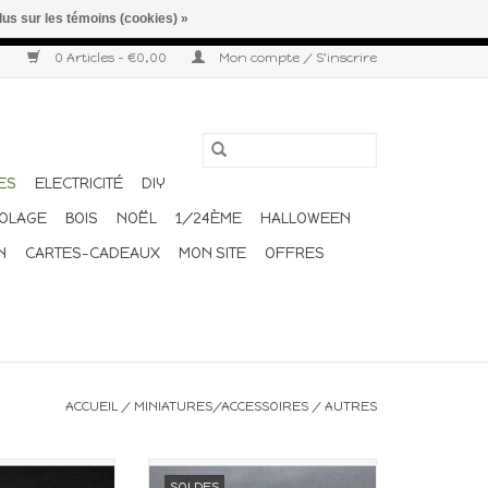
lus sur les témoins (cookies) »
r semaine. Merci pour votre compréhension et votre confiance.
0 Articles - €0,00
Mon compte / S'inscrire
ES
ELECTRICITÉ
DIY
COLAGE
BOIS
NOËL
1/24ÈME
HALLOWEEN
N
CARTES-CADEAUX
MON SITE
OFFRES
ACCUEIL
/
MINIATURES/ACCESSOIRES
/
AUTRES
our maison de
Miniature pour maison de
SOLDES