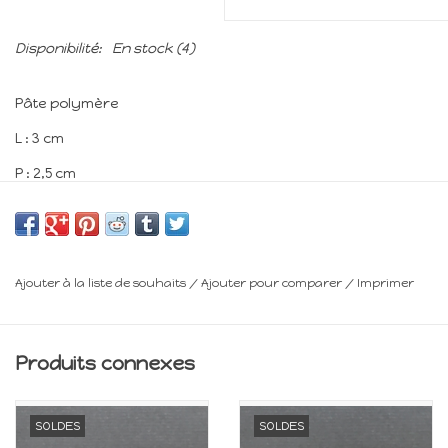
Disponibilité:
En stock
(4)
Pâte polymère
L : 3 cm
P : 2,5 cm
H : 2,5 cm
Minimum 14 ans
Ajouter à la liste de souhaits
/
Ajouter pour comparer
/
Imprimer
Frais de livraison : voir panier
Produits connexes
SOLDES
SOLDES