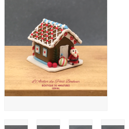
collection
1/48ème
Fournitures bricolage
Bois
Noël
1/24ème
Halloween
Vintage & Occasion