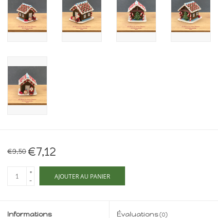
Maison de souris
miniature - The Mouse
Mansion
Cartes-cadeaux
Mon site
Offres
New
€7,12
€9,50
+
AJOUTER AU PANIER
-
Informations
Évaluations
(0)