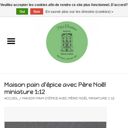
Veuillez accepter les cookies afin de rendre ce site plus fonctionnel. D'accord?
0 Articles - €0,00
Oui
Non
En savoir plus sur les témoins (cookies) »
Accueil
Maisons, vitrines & kits
Meubles
Miniatures/Accessoires
Maison pain d'épice avec Père Noël
miniature 1:12
Electricité
ACCUEIL
/
MAISON PAIN D'ÉPICE AVEC PÈRE NOËL MINIATURE 1:12
DIY
Pièces uniques & objets de