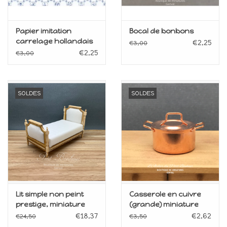
Papier imitation
Bocal de bonbons
carrelage hollandais
€2,25
€3,00
€2,25
€3,00
SOLDES
SOLDES
Lit simple non peint
Casserole en cuivre
prestige, miniature
(grande) miniature
1:12
1:12
€18,37
€2,62
€24,50
€3,50