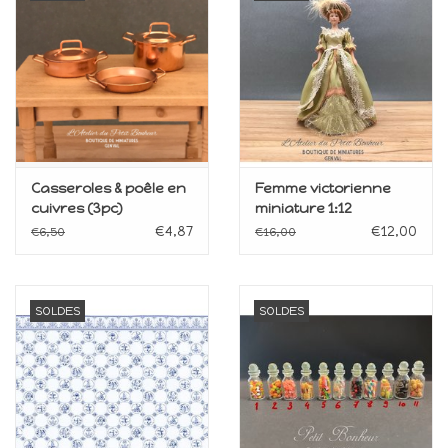
Casseroles & poêle en
Femme victorienne
cuivres (3pc)
miniature 1:12
miniatures 1:12
€4,87
€12,00
€6,50
€16,00
SOLDES
SOLDES