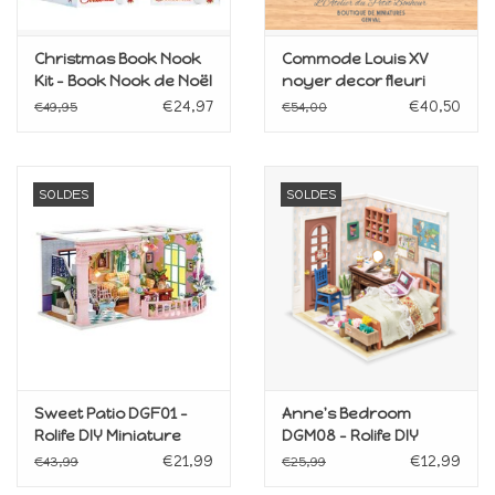
Christmas Book Nook
Commode Louis XV
Kit - Book Nook de Noël
noyer decor fleuri
- DIY
€24,97
€40,50
€49,95
€54,00
SOLDES
SOLDES
Sweet Patio DGF01 -
Anne's Bedroom
Rolife DIY Miniature
DGM08 - Rolife DIY
Dollhouse
Miniature Dollhouse
€21,99
€12,99
€43,99
€25,99