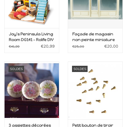
Joy's Peninsula Living
Façade de magasin
Room DG141 - Rolife DIY
non peinte miniature
Miniature Dollhouse
1:12
€20,99
€20,00
€41,99
€25,00
SOLDES
SOLDES
3 assiettes décorées
Petit bouton de tiroir