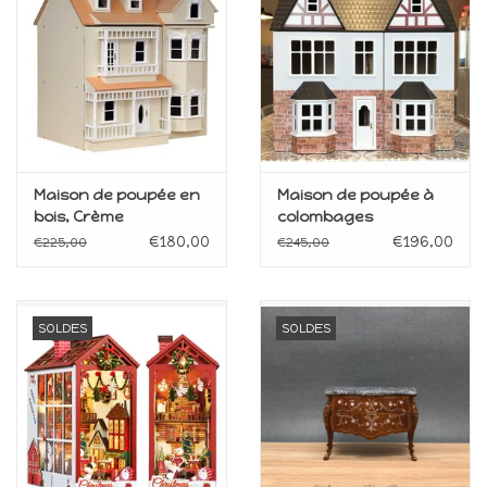
Maison de souris
miniature - The Mouse
Mansion
Cartes-cadeaux
Mon site
Maison de poupée en
Maison de poupée à
bois, Crème
colombages
€180,00
€196,00
€225,00
€245,00
Offres
New
SOLDES
SOLDES