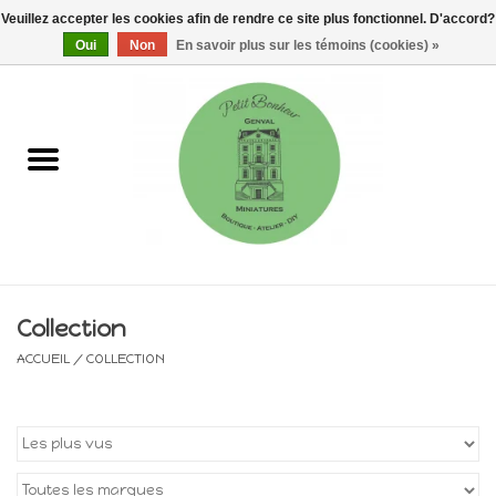
Veuillez accepter les cookies afin de rendre ce site plus fonctionnel. D'accord?
0 Articles - €0,00
Oui
Non
En savoir plus sur les témoins (cookies) »
Accueil
Maisons, vitrines & kits
Meubles
Miniatures/Accessoires
Collection
Electricité
ACCUEIL
/
COLLECTION
DIY
Pièces uniques & objets de