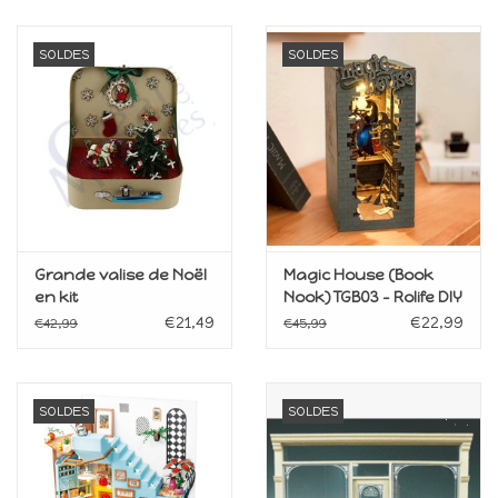
SOLDES
SOLDES
Grande valise de Noël
Magic House (Book
en kit
Nook) TGB03 - Rolife DIY
Miniature Dollhouse
€21,49
€22,99
€42,99
€45,99
SOLDES
SOLDES