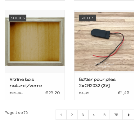
SOLDES
SOLDES
Vitrine bois
Boîtier pour piles
naturel/verre
2xCR2032 (3V)
amovible
€23,20
€1,46
€29,00
€1,95
Page 1 de 75
1
2
3
4
5
75