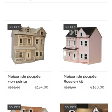
collection
1/48ème
SOLDES
SOLDES
Fournitures bricolage
Bois
Noël
1/24ème
Maison de poupée
Maison de poupée
non peinte
Rose en kit
Halloween
€164,00
€180,00
€205,00
€225,00
Vintage & Occasion
SOLDES
SOLDES