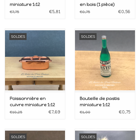
miniature 1:12
en bois (1 pièce)
miniature 1:12
€5,81
€0,56
€7,75
€0,75
SOLDES
SOLDES
Poissonnière en
Bouteille de pastis
cuivre miniature 1:12
miniature 1:12
€7,69
€0,75
€10,25
€1,00
SOLDES
SOLDES