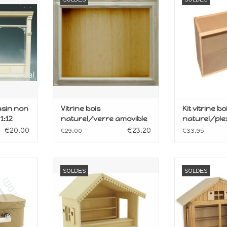
Echelle 1:12
AJOUTER 
ANIER
AJOUTER AU PANIER
sin non
Vitrine bois
Kit vitrine bo
1:12
naturel/verre amovible
naturel/ple
36x24x25 c
€20,00
€23,20
€29,00
€33,95
colage
Kit en bois à monter soi-même
Kit en bo
SOLDES
SOLDES
Echelle 1:12
ANIER
AJOUTER 
AJOUTER AU PANIER