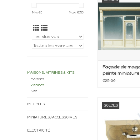
brut
AJOUTER AU P
Min: €
0
Max: €
150
Façade de maga
MAISONS, VITRINES & KITS
peinte miniature 
Maisons
€25,00
Vitrines
Kits
Matériel de bri
MEUBLES
SOLDES
AJOUTER AU P
MINIATURES/ACCESSOIRES
ELECTRICITÉ