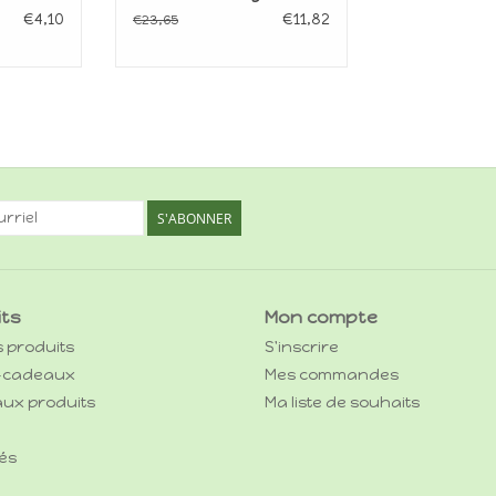
€4,10
€11,82
€23,65
S'ABONNER
its
Mon compte
s produits
S'inscrire
-cadeaux
Mes commandes
ux produits
Ma liste de souhaits
és