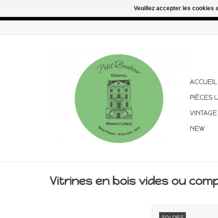
Veuillez accepter les cookies 
Congés d'été : les commandes continuent d'être expédiées pen
ACCUEIL
PIÈCES 
VINTAGE
NEW
Vitrines en bois vides ou com
Façade de magasin
SOLDES