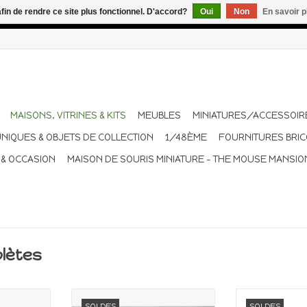
afin de rendre ce site plus fonctionnel. D'accord?
Oui
Non
En savoir p
dant les vacances. Les envois sont effectués une à deux fois pa
MAISONS, VITRINES & KITS
MEUBLES
MINIATURES/ACCESSOIR
UNIQUES & OBJETS DE COLLECTION
1/48ÈME
FOURNITURES BRI
 & OCCASION
MAISON DE SOURIS MINIATURE - THE MOUSE MANSIO
plètes
 en bois
Vitrine miniature en kit
Vitrin
SOLDES
SOLDES