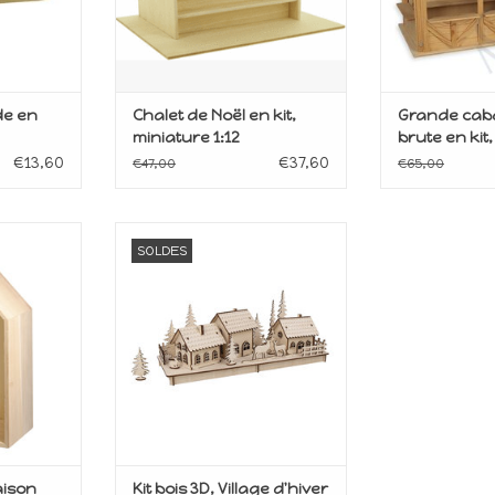
de en
Chalet de Noël en kit,
Grande cab
miniature 1:12
brute en kit
1:12
€13,60
€37,60
€47,00
€65,00
rer
Kit déco de Noël
SOLDES
ANIER
AJOUTER AU PANIER
aison
Kit bois 3D, Village d'hiver