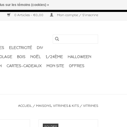
lus sur les témoins (cookies) »
r semaine. Merci pour votre compréhension et votre confiance.
0 Articles - €0,00
Mon compte / S'inscrire
ES
ELECTRICITÉ
DIY
COLAGE
BOIS
NOËL
1/24ÈME
HALLOWEEN
N
CARTES-CADEAUX
MON SITE
OFFRES
ACCUEIL
/
MAISONS, VITRINES & KITS
/
VITRINES
e en kit
Vitrine en kit
SOLDES