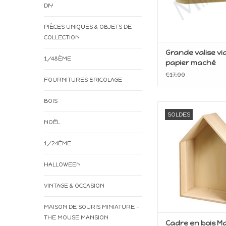
DIY
PIÈCES UNIQUES & OBJETS DE
COLLECTION
Grande valise vi
1/48ÈME
papier maché
€17,00
FOURNITURES BRICOLAGE
BOIS
Boîte à déco
SOLDES
NOËL
AJOUTER AU P
1/24ÈME
HALLOWEEN
VINTAGE & OCCASION
MAISON DE SOURIS MINIATURE -
THE MOUSE MANSION
Cadre en bois M