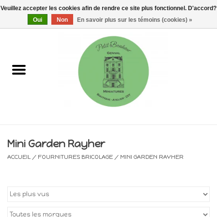
Veuillez accepter les cookies afin de rendre ce site plus fonctionnel. D'accord?
0 Articles - €0,00
Oui
Non
En savoir plus sur les témoins (cookies) »
Accueil
Maisons, vitrines & kits
Meubles
Miniatures/Accessoires
Mini Garden Rayher
Electricité
ACCUEIL
/
FOURNITURES BRICOLAGE
/
MINI GARDEN RAYHER
DIY
Pièces uniques & objets de