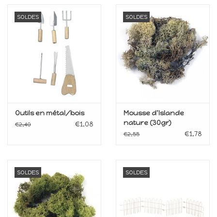
SOLDES
SOLDES
Outils en métal/bois
Mousse d’Islande
nature (30gr)
€1,08
€2,40
€1,78
€2,55
SOLDES
SOLDES