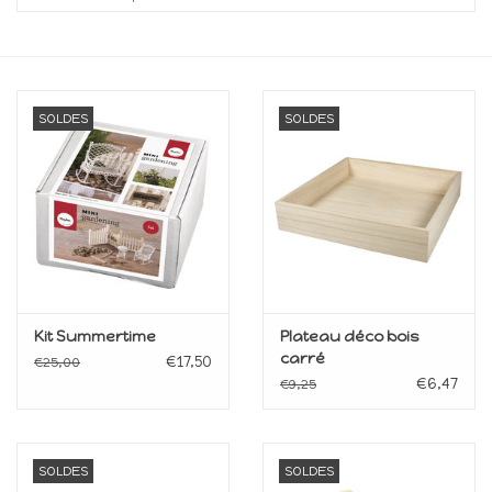
collection
1/48ème
SOLDES
SOLDES
Fournitures bricolage
Bois
Noël
1/24ème
Kit Summertime
Plateau déco bois
carré
€17,50
€25,00
Halloween
€6,47
€9,25
Vintage & Occasion
SOLDES
SOLDES