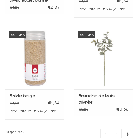
avec socle, 8cm ø
€1,84
€4,10
€2,97
€4,25
Prix unitaire : €8,42 / Litre
SOLDES
SOLDES
Sable beige
Branche de buis
givrée
€1,84
€4,10
€0,56
€1,25
Prix unitaire : €8,42 / Litre
Page 1 de 2
1
2