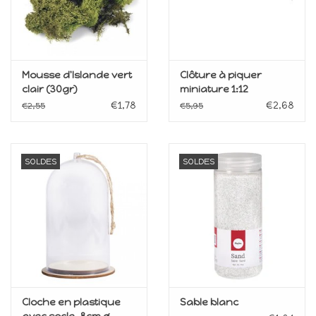
Mousse d'Islande vert
Clôture à piquer
clair (30gr)
miniature 1:12
€1,78
€2,68
€2,55
€5,95
SOLDES
SOLDES
Cloche en plastique
Sable blanc