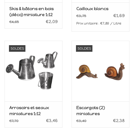
Skis & bâtons en bois
Cailloux blancs
(déco) miniature 1:12
€1,69
€3,75
€2,09
€4,65
Prix unitaire : €7,89 / Litre
SOLDES
SOLDES
Arrosoirs et seaux
Escargots (2)
miniatures 1:12
miniatures
€3,46
€2,38
€7,70
€3,40