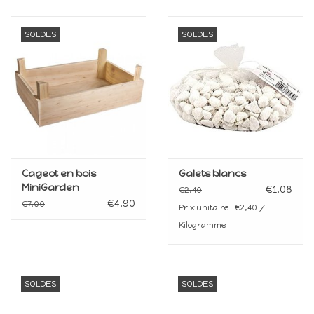
SOLDES
SOLDES
Cageot en bois
Galets blancs
MiniGarden
€1,08
€2,40
€4,90
€7,00
Prix unitaire : €2,40 /
Kilogramme
SOLDES
SOLDES