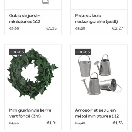
Outils de jardin
Plateau bois
miniatures 1:12
rectangulaire (petit)
€1,33
€2,27
€2,95
€3,25
SOLDES
SOLDES
Mini guirlande lierre
Arrosoir et seau en
vert foncé (3m)
métal miniatures 1:12
€1,91
€1,53
€4,25
€3,40