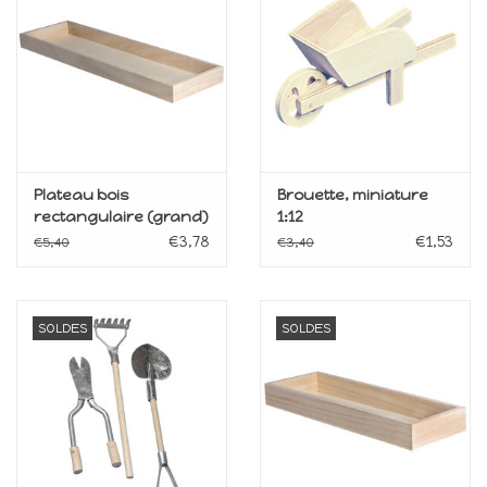
Maison de souris
miniature - The Mouse
Mansion
Cartes-cadeaux
Mon site
Plateau bois
Brouette, miniature
rectangulaire (grand)
1:12
€3,78
€1,53
€5,40
€3,40
Offres
New
SOLDES
SOLDES