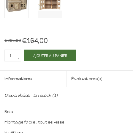
Maison de souris
miniature - The Mouse
Mansion
Cartes-cadeaux
€164,00
€205,00
Mon site
+
AJOUTER AU PANIER
-
Offres
Informations
Évaluations
(0)
New
Disponibilité:
En stock
(1)
Bois
Montage facile : tout se visse
H : 60 cm