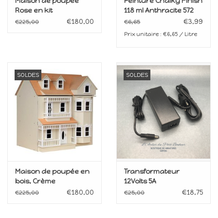
Maison de poupée
Peinture Chalky Finish
Rose en kit
118 ml Anthracite 572
€180,00
€3,99
€225,00
€6,65
Prix unitaire : €6,65 / Litre
SOLDES
SOLDES
Maison de poupée en
Transformateur
bois, Crème
12Volts 5A
€180,00
€18,75
€225,00
€25,00