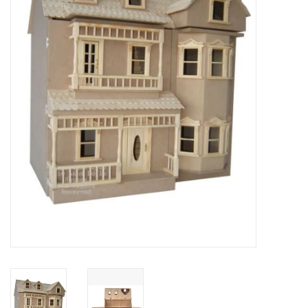
collection
1/48ème
Fournitures bricolage
Bois
Noël
1/24ème
Halloween
Vintage & Occasion