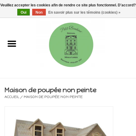
Veuillez accepter les cookies afin de rendre ce site plus fonctionnel. D'accord?
0 Articles - €0,00
Oui
Non
En savoir plus sur les témoins (cookies) »
Accueil
Maisons, vitrines & kits
Meubles
Miniatures/Accessoires
Maison de poupée non peinte
ACCUEIL
/
MAISON DE POUPÉE NON PEINTE
Electricité
DIY
Pièces uniques & objets de