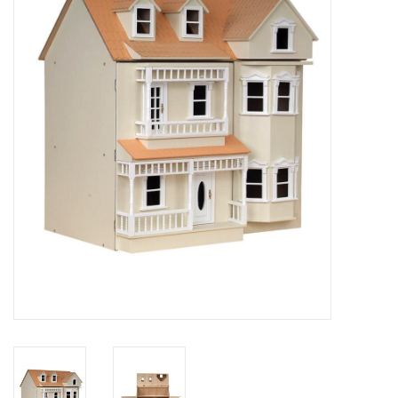
collection
1/48ème
Fournitures bricolage
Bois
Noël
1/24ème
Halloween
Vintage & Occasion