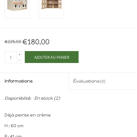
Maison de souris
miniature - The Mouse
Mansion
Cartes-cadeaux
€180,00
€225,00
Mon site
+
AJOUTER AU PANIER
-
Offres
Informations
Évaluations
(0)
New
Disponibilité:
En stock
(2)
Déjà peinte en crème
H : 60 cm
P : 41 cm