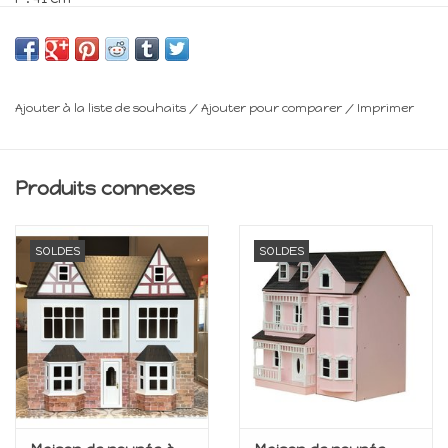
l : 57 cm
Prix si acheté en boutique à Genval : 195€
Ajouter à la liste de souhaits
/
Ajouter pour comparer
/
Imprimer
Si livraison : 225€
Minimum 14 ans
Produits connexes
Frais de livraison : voir panier
SOLDES
SOLDES