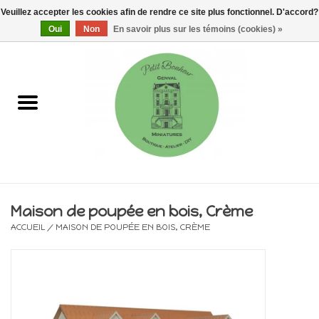
Veuillez accepter les cookies afin de rendre ce site plus fonctionnel. D'accord?
0 Articles - €0,00
Oui
Non
En savoir plus sur les témoins (cookies) »
Accueil
Maisons, vitrines & kits
Meubles
Miniatures/Accessoires
Maison de poupée en bois, Crème
ACCUEIL
/
MAISON DE POUPÉE EN BOIS, CRÈME
Electricité
DIY
Pièces uniques & objets de