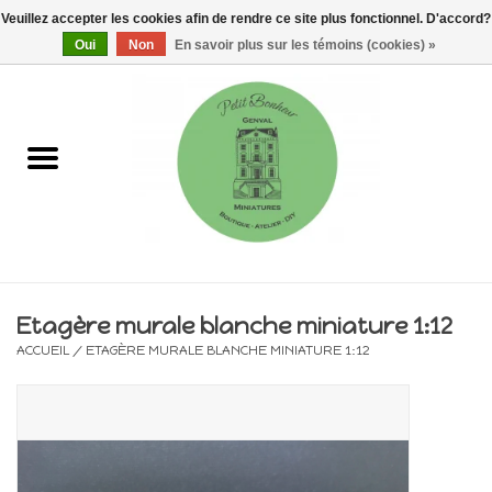
Veuillez accepter les cookies afin de rendre ce site plus fonctionnel. D'accord?
0 Articles - €0,00
Oui
Non
En savoir plus sur les témoins (cookies) »
Accueil
Maisons, vitrines & kits
Meubles
Miniatures/Accessoires
Etagère murale blanche miniature 1:12
ACCUEIL
/
ETAGÈRE MURALE BLANCHE MINIATURE 1:12
Electricité
DIY
Pièces uniques & objets de