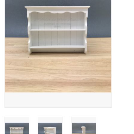
collection
1/48ème
Fournitures bricolage
Bois
Noël
1/24ème
Halloween
Vintage & Occasion