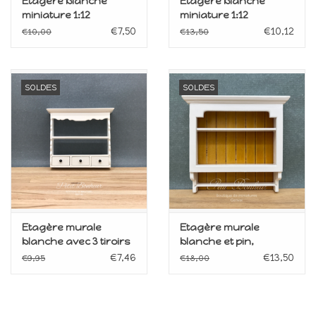
Etagère blanche
Etagère blanche
miniature 1:12
miniature 1:12
€7,50
€10,12
€10,00
€13,50
SOLDES
SOLDES
Etagère murale
Etagère murale
blanche avec 3 tiroirs
blanche et pin,
miniature 1:12
miniature 1:12
€7,46
€13,50
€9,95
€18,00