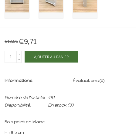
Maison de souris
miniature - The Mouse
Mansion
Cartes-cadeaux
€9,71
€12,95
Mon site
+
AJOUTER AU PANIER
-
Offres
Informations
Évaluations
(0)
New
Numéro de l'article:
491
Disponibilité:
En stock
(3)
Bois peint en blanc
H : 8,5 cm