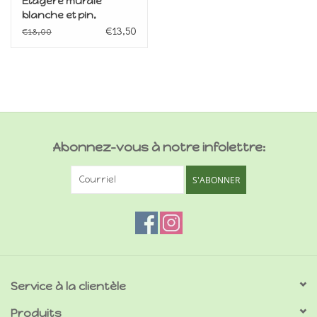
Etagère murale
blanche et pin,
miniature 1:12
€13,50
€18,00
Abonnez-vous à notre infolettre:
S'ABONNER
Service à la clientèle
Produits