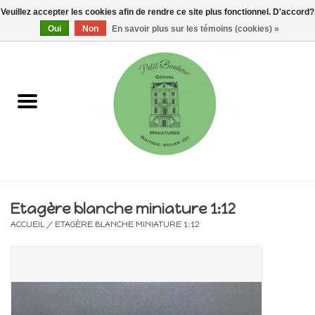
Veuillez accepter les cookies afin de rendre ce site plus fonctionnel. D'accord?
0 Articles - €0,00
Oui
Non
En savoir plus sur les témoins (cookies) »
Accueil
Maisons, vitrines & kits
Meubles
Miniatures/Accessoires
Etagère blanche miniature 1:12
ACCUEIL
/
ETAGÈRE BLANCHE MINIATURE 1:12
Electricité
DIY
Pièces uniques & objets de