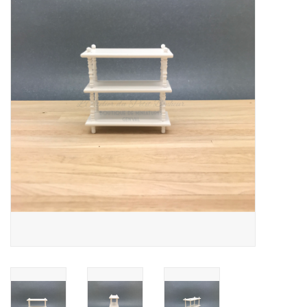
collection
1/48ème
Fournitures bricolage
Bois
Noël
1/24ème
Halloween
Vintage & Occasion