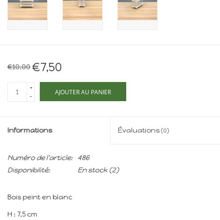
Maison de souris
miniature - The Mouse
Mansion
Cartes-cadeaux
€7,50
€10,00
Mon site
+
AJOUTER AU PANIER
-
Offres
Informations
Évaluations
(0)
New
Numéro de l'article:
486
Disponibilité:
En stock
(2)
Bois peint en blanc
H : 7,5 cm