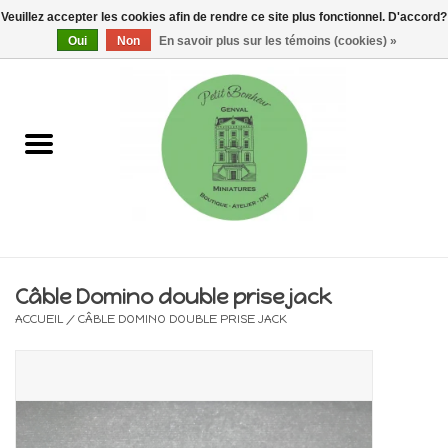
Veuillez accepter les cookies afin de rendre ce site plus fonctionnel. D'accord?
0 Articles - €0,00
Oui
Non
En savoir plus sur les témoins (cookies) »
Accueil
Maisons, vitrines & kits
Meubles
Miniatures/Accessoires
Câble Domino double prise jack
ACCUEIL
/
CÂBLE DOMINO DOUBLE PRISE JACK
Electricité
DIY
Pièces uniques & objets de