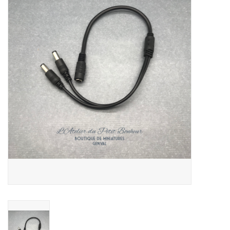
collection
1/48ème
Fournitures bricolage
Bois
Noël
1/24ème
Halloween
Vintage & Occasion