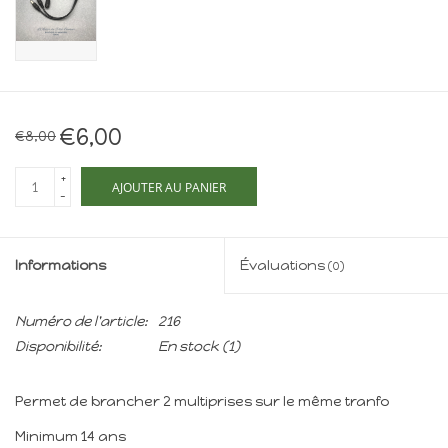
Maison de souris
miniature - The Mouse
Mansion
Cartes-cadeaux
€6,00
€8,00
Mon site
+
AJOUTER AU PANIER
-
Offres
Informations
Évaluations
(0)
New
Numéro de l'article:
216
Disponibilité:
En stock
(1)
Permet de brancher 2 multiprises sur le même tranfo
Minimum 14 ans