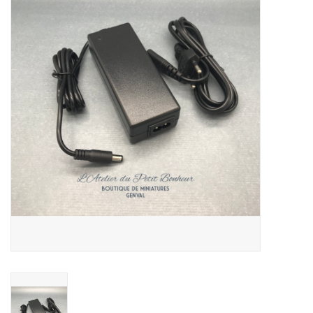
collection
1/48ème
Fournitures bricolage
Bois
Noël
1/24ème
Halloween
Vintage & Occasion