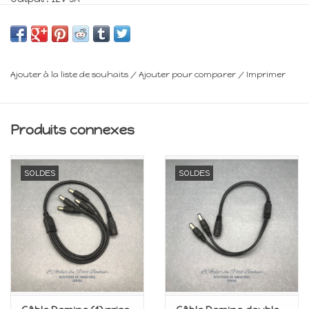
5 Ampères
Pour +/- 60 ampoules
Minimum 14 ans
Ajouter à la liste de souhaits
/
Ajouter pour comparer
/
Imprimer
Frais de livraison : voir panier
Produits connexes
SOLDES
SOLDES