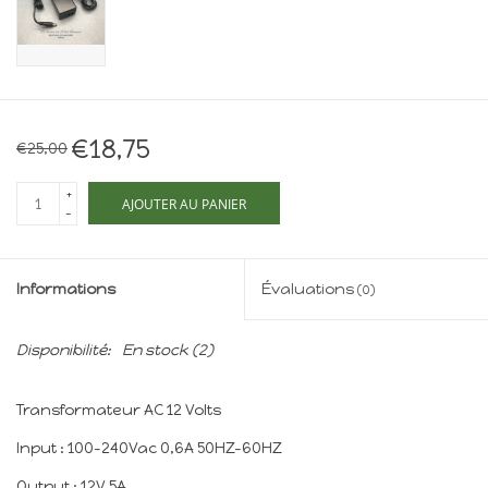
Maison de souris
miniature - The Mouse
Mansion
Cartes-cadeaux
€18,75
€25,00
Mon site
+
AJOUTER AU PANIER
-
Offres
Informations
Évaluations
(0)
New
Disponibilité:
En stock
(2)
Transformateur AC 12 Volts
Input : 100-240Vac 0,6A 50HZ-60HZ
Output : 12V 5A