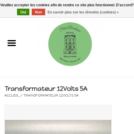
Veuillez accepter les cookies afin de rendre ce site plus fonctionnel. D'accord?
0 Articles - €0,00
Oui
Non
En savoir plus sur les témoins (cookies) »
Accueil
Maisons, vitrines & kits
Meubles
Miniatures/Accessoires
Transformateur 12Volts 5A
ACCUEIL
/
TRANSFORMATEUR 12VOLTS 5A
Electricité
DIY
Pièces uniques & objets de