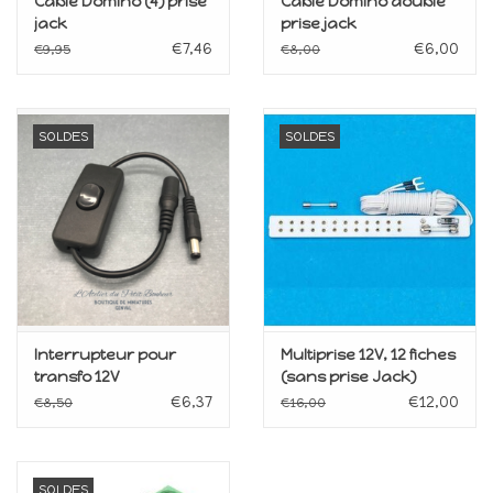
Câble Domino (4) prise
Câble Domino double
jack
prise jack
€7,46
€6,00
€9,95
€8,00
SOLDES
SOLDES
Interrupteur pour
Multiprise 12V, 12 fiches
transfo 12V
(sans prise Jack)
€6,37
€12,00
€8,50
€16,00
SOLDES