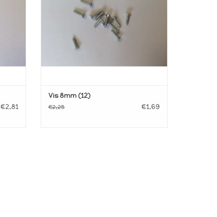
Vis 8mm (12)
€2,81
€1,69
€2,25