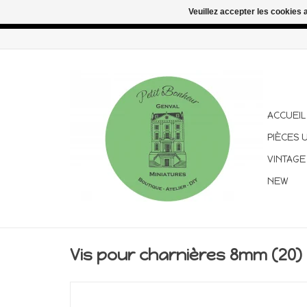
Veuillez accepter les cookies 
Congés d'été : les commandes continuent d'être expédiées pen
ACCUEIL
PIÈCES 
VINTAGE
NEW
Vis pour charnières 8mm (20)