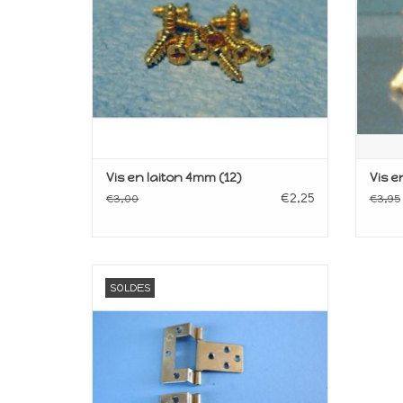
Vis en laiton 4mm (12)
Vis e
€2,25
€3,00
€3,95
Quincaillerie
SOLDES
AJOUTER AU PANIER