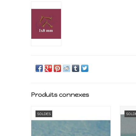
Produits connexes
Miniature pour maison de poupée
Min
SOLDES
SOLD
Echelle 1:12
AJOUTER AU PANIER