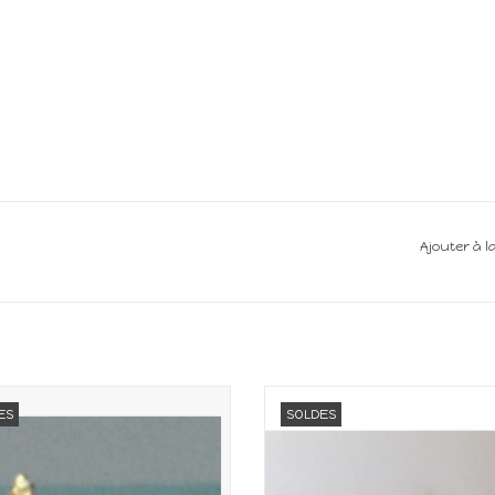
Ajouter à l
iature pour maison de poupée
Miniature pour maison de po
ES
SOLDES
Echelle 1:12
Echelle 1:12
AJOUTER AU PANIER
AJOUTER AU PANIER