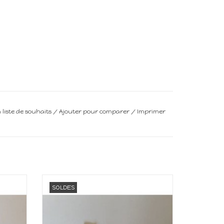
a liste de souhaits
/
Ajouter pour comparer
/
Imprimer
upée
Quincaillerie miniature
SOLDES
AJOUTER AU PANIER