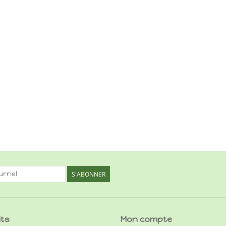
S'ABONNER
its
Mon compte