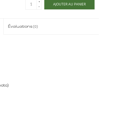
+
AJOUTER AU PANIER
-
Évaluations
(0)
hoto)