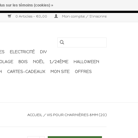
lus sur les témoins (cookies) »
r semaine. Merci pour votre compréhension et votre confiance.
0 Articles - €0,00
Mon compte / S'inscrire
ES
ELECTRICITÉ
DIY
COLAGE
BOIS
NOËL
1/24ÈME
HALLOWEEN
N
CARTES-CADEAUX
MON SITE
OFFRES
ACCUEIL
/
VIS POUR CHARNIÈRES 8MM (20)