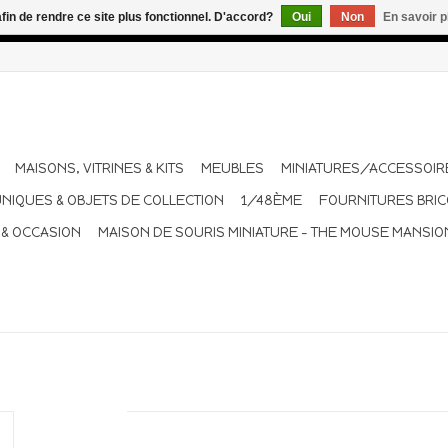
afin de rendre ce site plus fonctionnel. D'accord?
Oui
Non
En savoir p
dant les vacances. Les envois sont effectués une à deux fois pa
MAISONS, VITRINES & KITS
MEUBLES
MINIATURES/ACCESSOIR
UNIQUES & OBJETS DE COLLECTION
1/48ÈME
FOURNITURES BRI
 & OCCASION
MAISON DE SOURIS MINIATURE - THE MOUSE MANSIO