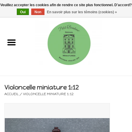
Veuillez accepter les cookies afin de rendre ce site plus fonctionnel. D'accord?
0 Articles - €0,00
Oui
Non
En savoir plus sur les témoins (cookies) »
Accueil
Maisons, vitrines & kits
Meubles
Miniatures/Accessoires
Violoncelle miniature 1:12
ACCUEIL
/
VIOLONCELLE MINIATURE 1:12
Electricité
DIY
Pièces uniques & objets de