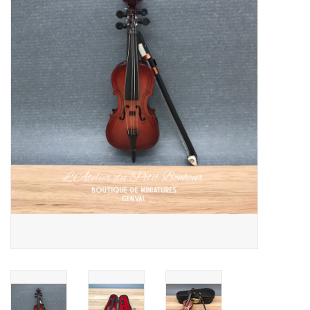
collection
1/48ème
Fournitures bricolage
Bois
Noël
1/24ème
Halloween
Vintage & Occasion