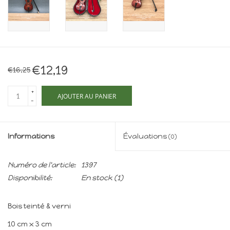
Maison de souris
miniature - The Mouse
Mansion
Cartes-cadeaux
€12,19
€16,25
Mon site
+
AJOUTER AU PANIER
-
Offres
Informations
Évaluations
(0)
New
Numéro de l'article:
1397
Disponibilité:
En stock
(1)
Bois teinté & verni
10 cm x 3 cm