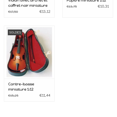
Violon avec archet et
Pupitre miniature 1:12
coffret noir miniature
€10,31
€13,75
1:12
€13,12
€17,50
SOLDES
Contre-basse
miniature 1:12
€11,44
€15,25