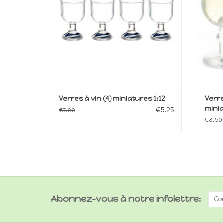
Verres à vin (4) miniatures 1:12
Verre
minia
€5,25
€7,00
€8,50
Abonnez-vous à notre infolettre: