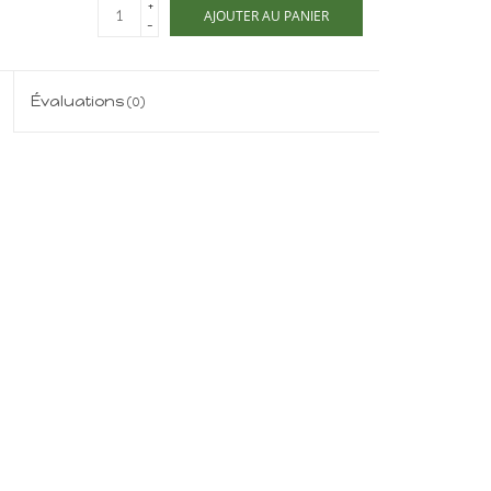
+
AJOUTER AU PANIER
-
Évaluations
(0)