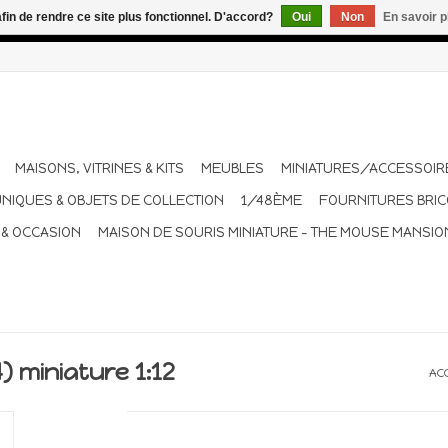
afin de rendre ce site plus fonctionnel. D'accord?
Oui
Non
En savoir p
dant les vacances. Les envois sont effectués une à deux fois pa
MAISONS, VITRINES & KITS
MEUBLES
MINIATURES/ACCESSOIR
UNIQUES & OBJETS DE COLLECTION
1/48ÈME
FOURNITURES BRI
 & OCCASION
MAISON DE SOURIS MINIATURE - THE MOUSE MANSIO
4) miniature 1:12
AC