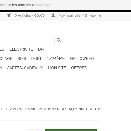
lus sur les témoins (cookies) »
r semaine. Merci pour votre compréhension et votre confiance.
0 Articles - €0,00
Mon compte / S'inscrire
ES
ELECTRICITÉ
DIY
COLAGE
BOIS
NOËL
1/24ÈME
HALLOWEEN
N
CARTES-CADEAUX
MON SITE
OFFRES
CUEIL
/
VERRES À VIN IMITATION CRISTAL (4) MINIATURE 1:12