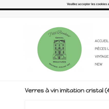
Veuillez accepter les cookies 
Congés d'été : les commandes continuent d'être expédiées pen
ACCUEIL
PIÈCES 
VINTAGE
NEW
Verres à vin imitation cristal (