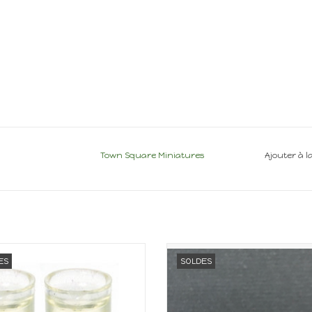
Town Square Miniatures
Ajouter à l
iature pour maison de poupée
Miniature pour maison de po
ES
SOLDES
Echelle 1/12
Echelle 1:12
AJOUTER AU PANIER
AJOUTER AU PANIER