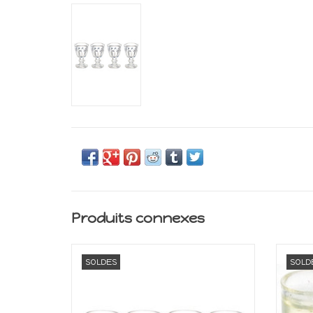
Produits connexes
Miniature pour maison de poupée
Min
SOLDES
SOLD
Echelle 1:12
AJOUTER AU PANIER