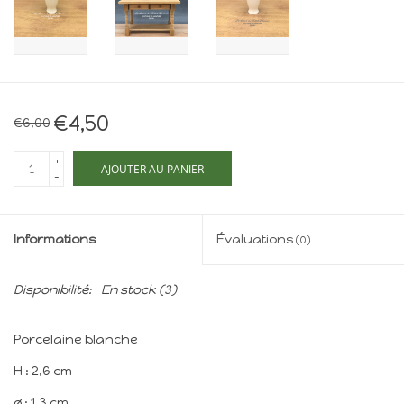
Maison de souris
miniature - The Mouse
Mansion
Cartes-cadeaux
€4,50
€6,00
Mon site
+
AJOUTER AU PANIER
-
Offres
Informations
Évaluations
(0)
New
Disponibilité:
En stock
(3)
Porcelaine blanche
H : 2,6 cm
ø : 1,3 cm