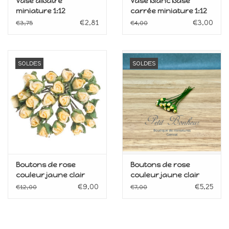
Vase albâtre
Vase blanc base
miniature 1:12
carrée miniature 1:12
€2,81
€3,00
€3,75
€4,00
SOLDES
SOLDES
Boutons de rose
Boutons de rose
couleur jaune clair
couleur jaune clair
(24) miniature 1:12
(12) miniature 1:12
€9,00
€5,25
€12,00
€7,00
single