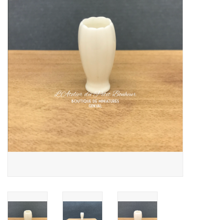
collection
1/48ème
Fournitures bricolage
Bois
Noël
1/24ème
Halloween
Vintage & Occasion