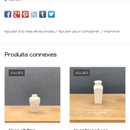
Minimum 14 ans
Frais de livraison : voir panier
Ajouter à la liste de souhaits
/
Ajouter pour comparer
/
Imprimer
Produits connexes
SOLDES
SOLDES