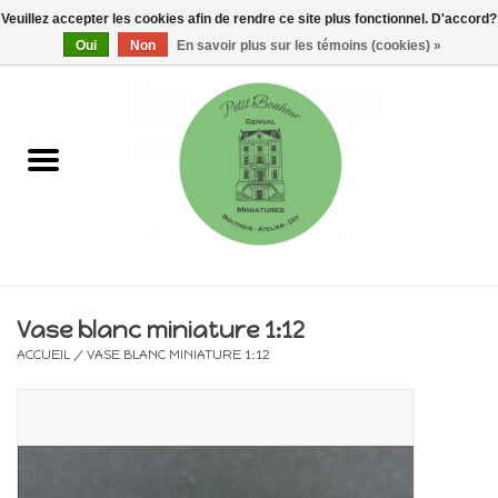
Veuillez accepter les cookies afin de rendre ce site plus fonctionnel. D'accord?
0 Articles - €0,00
Oui
Non
En savoir plus sur les témoins (cookies) »
Accueil
Maisons, vitrines & kits
Meubles
Miniatures/Accessoires
Vase blanc miniature 1:12
ACCUEIL
/
VASE BLANC MINIATURE 1:12
Electricité
DIY
Pièces uniques & objets de