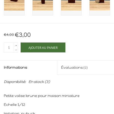
Maison de souris
miniature - The Mouse
Mansion
Cartes-cadeaux
€3,00
€4,00
Mon site
+
AJOUTER AU PANIER
-
Offres
Informations
Évaluations
(0)
New
Disponibilité:
En stock
(3)
Petite valise brune pour maison miniature
Echelle 1/12
Imitation. nubuck