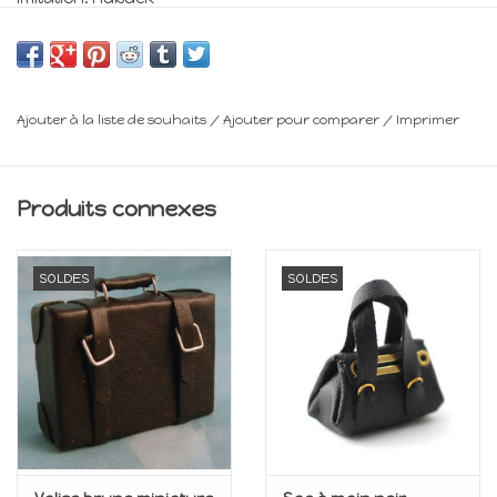
L : 3,5 cm
H : 2,5 cm
P 1,5 cm
Ajouter à la liste de souhaits
/
Ajouter pour comparer
/
Imprimer
Minimum 14 ans
Frais de livraison : voir panier
Produits connexes
SOLDES
SOLDES