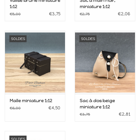
Valise brune miniature
Sac à main noir,
1:12
miniature 1:12
€3,75
€2,06
€5,00
€2,75
SOLDES
SOLDES
Malle miniature 1:12
Sac à dos beige
miniature 1:12
€4,50
€6,00
€2,81
€3,75
SOLDES