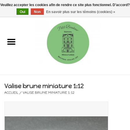
Veuillez accepter les cookies afin de rendre ce site plus fonctionnel. D'accord?
0 Articles - €0,00
Oui
Non
En savoir plus sur les témoins (cookies) »
Accueil
Maisons, vitrines & kits
Meubles
Miniatures/Accessoires
Valise brune miniature 1:12
ACCUEIL
/
VALISE BRUNE MINIATURE 1:12
Electricité
DIY
Pièces uniques & objets de