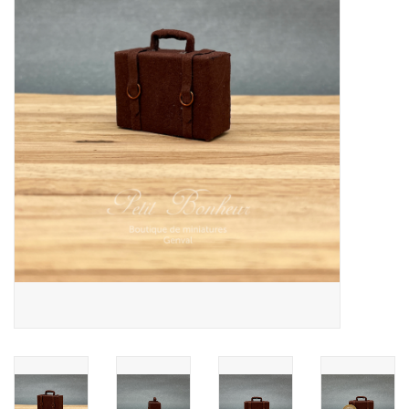
collection
1/48ème
Fournitures bricolage
Bois
Noël
1/24ème
Halloween
Vintage & Occasion