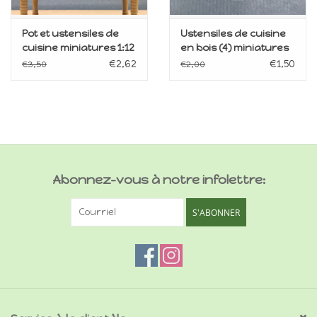
Pot et ustensiles de
Ustensiles de cuisine
cuisine miniatures 1:12
en bois (4) miniatures
1:12
€2,62
€1,50
€3,50
€2,00
Abonnez-vous à notre infolettre:
S'ABONNER