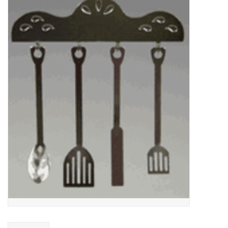
collection
1/48ème
Fournitures bricolage
Bois
Noël
1/24ème
Halloween
Vintage & Occasion