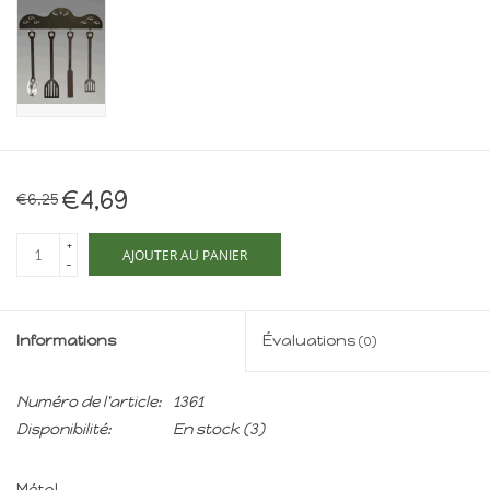
Maison de souris
miniature - The Mouse
Mansion
Cartes-cadeaux
Mon site
€4,69
€6,25
+
Offres
AJOUTER AU PANIER
-
New
Informations
Évaluations
(0)
Numéro de l'article:
1361
Disponibilité:
En stock
(3)
Métal