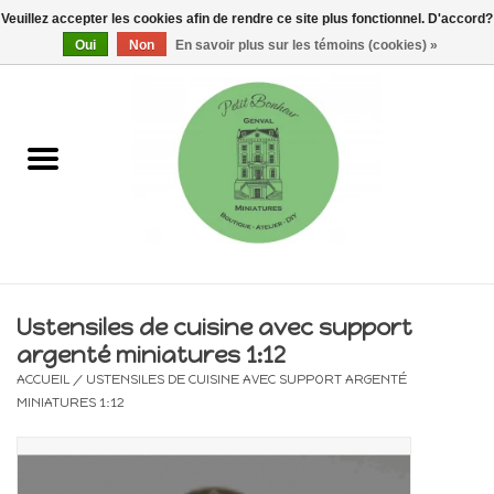
Veuillez accepter les cookies afin de rendre ce site plus fonctionnel. D'accord?
0 Articles - €0,00
Oui
Non
En savoir plus sur les témoins (cookies) »
Accueil
Maisons, vitrines & kits
Meubles
Miniatures/Accessoires
Ustensiles de cuisine avec support
argenté miniatures 1:12
Electricité
ACCUEIL
/
USTENSILES DE CUISINE AVEC SUPPORT ARGENTÉ
MINIATURES 1:12
DIY
Pièces uniques & objets de