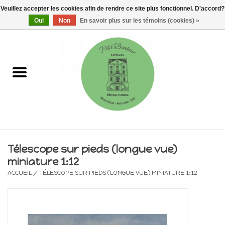
Veuillez accepter les cookies afin de rendre ce site plus fonctionnel. D'accord?
0 Articles - €0,00
Oui
Non
En savoir plus sur les témoins (cookies) »
Accueil
Maisons, vitrines & kits
Meubles
Miniatures/Accessoires
Télescope sur pieds (longue vue)
miniature 1:12
Electricité
ACCUEIL
/
TÉLESCOPE SUR PIEDS (LONGUE VUE) MINIATURE 1:12
DIY
Pièces uniques & objets de