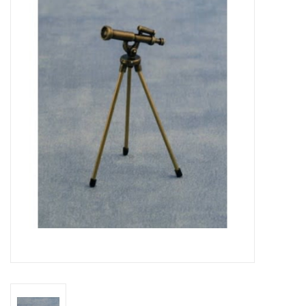
collection
1/48ème
Fournitures bricolage
Bois
Noël
1/24ème
Halloween
Vintage & Occasion