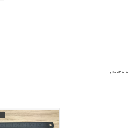
Ajouter à l
iature pour maison de poupée
ES
Echelle 1:12
AJOUTER AU PANIER