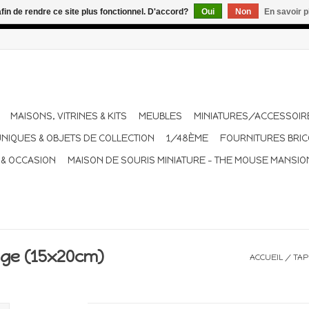
afin de rendre ce site plus fonctionnel. D'accord?
Oui
Non
En savoir p
dant les vacances. Les envois sont effectués une à deux fois pa
MAISONS, VITRINES & KITS
MEUBLES
MINIATURES/ACCESSOIR
UNIQUES & OBJETS DE COLLECTION
1/48ÈME
FOURNITURES BRI
 & OCCASION
MAISON DE SOURIS MINIATURE - THE MOUSE MANSIO
ige (15x20cm)
ACCUEIL
/
TAP