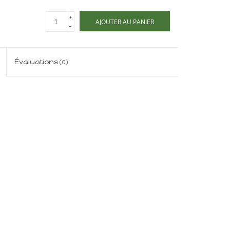
+
AJOUTER AU PANIER
-
Évaluations
(0)