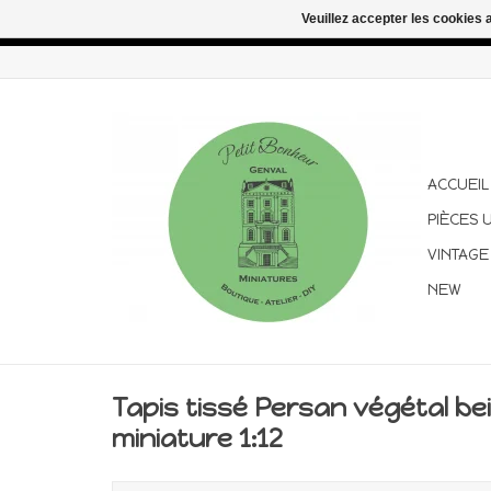
Veuillez accepter les cookies 
Congés d'été : les commandes continuent d'être expédiées pen
ACCUEIL
PIÈCES 
VINTAGE
NEW
Tapis tissé Persan végétal be
miniature 1:12