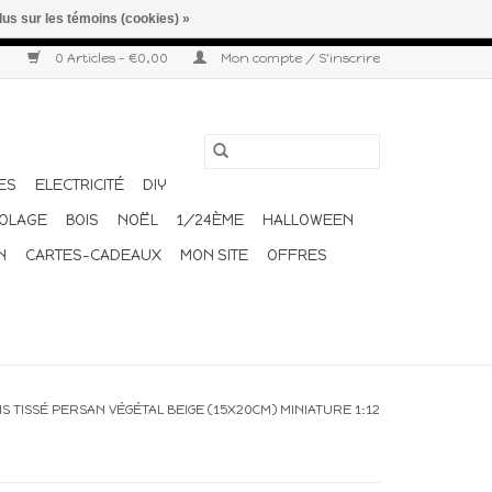
lus sur les témoins (cookies) »
r semaine. Merci pour votre compréhension et votre confiance.
0 Articles - €0,00
Mon compte / S'inscrire
ES
ELECTRICITÉ
DIY
COLAGE
BOIS
NOËL
1/24ÈME
HALLOWEEN
N
CARTES-CADEAUX
MON SITE
OFFRES
IS TISSÉ PERSAN VÉGÉTAL BEIGE (15X20CM) MINIATURE 1:12