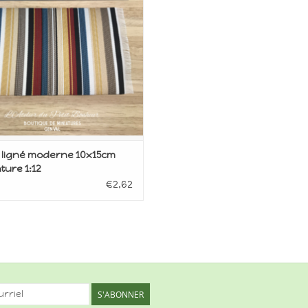
s ligné moderne 10x15cm
ture 1:12
€2,62
S'ABONNER