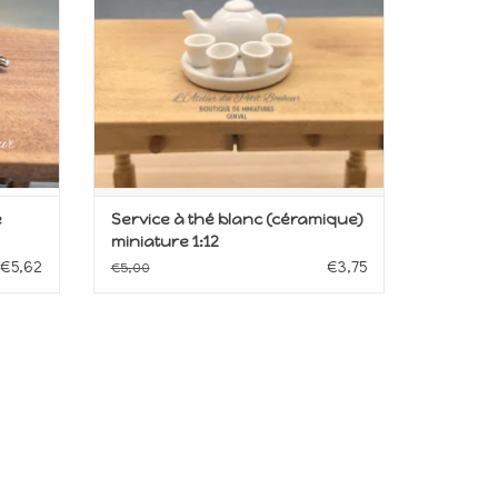
é
Service à thé blanc (céramique)
miniature 1:12
€5,62
€3,75
€5,00