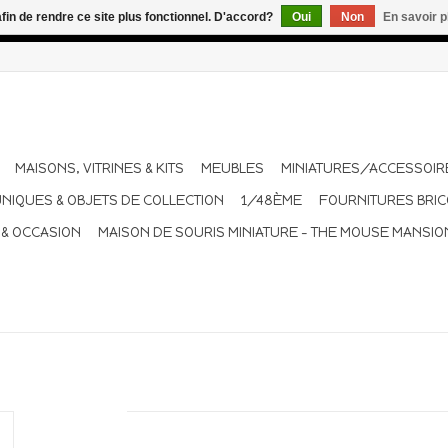
afin de rendre ce site plus fonctionnel. D'accord?
Oui
Non
En savoir p
dant les vacances. Les envois sont effectués une à deux fois pa
MAISONS, VITRINES & KITS
MEUBLES
MINIATURES/ACCESSOIR
UNIQUES & OBJETS DE COLLECTION
1/48ÈME
FOURNITURES BRI
 & OCCASION
MAISON DE SOURIS MINIATURE - THE MOUSE MANSIO