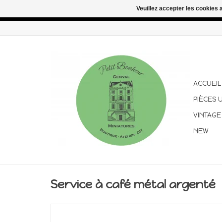
Veuillez accepter les cookies 
Congés d'été : les commandes continuent d'être expédiées pen
ACCUEIL
PIÈCES 
VINTAGE
NEW
Service à café métal argenté