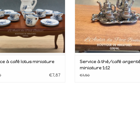
ce à café lotus miniature
Service à thé/café argent
miniature 1:12
€7,87
0
€7,50