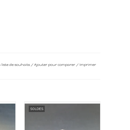
a liste de souhaits
/
Ajouter pour comparer
/
Imprimer
upée
Miniature pour maison de poupée
SOLDES
Echelle 1:12
AJOUTER AU PANIER