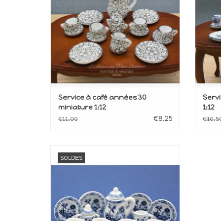
Service à café années 30
Servi
miniature 1:12
1:12
€8,25
€11,00
€10,5
Miniature pour maison de poupée
SOLDES
Echelle 1:12
AJOUTER AU PANIER