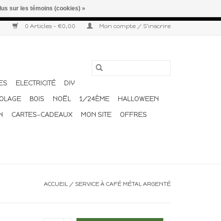
lus sur les témoins (cookies) »
r semaine. Merci pour votre compréhension et votre confiance.
0 Articles - €0,00
Mon compte / S'inscrire
ES
ELECTRICITÉ
DIY
COLAGE
BOIS
NOËL
1/24ÈME
HALLOWEEN
N
CARTES-CADEAUX
MON SITE
OFFRES
ACCUEIL
/
SERVICE À CAFÉ MÉTAL ARGENTÉ