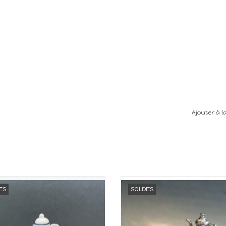
Ajouter à l
iature pour maison de poupée
Miniature pour maison de po
ES
SOLDES
Echelle 1:12
Echelle 1:12
AJOUTER AU PANIER
AJOUTER AU PANIER