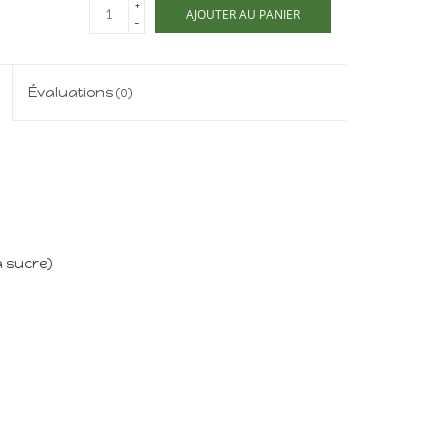
+
AJOUTER AU PANIER
-
Évaluations
(0)
à sucre)