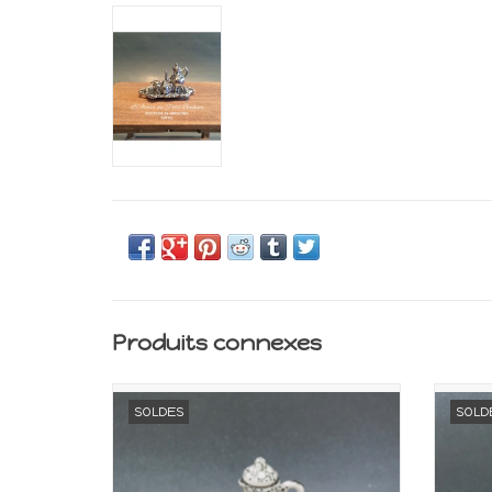
Produits connexes
Miniature pour maison de poupée
Min
SOLDES
SOLD
Echelle 1:12
AJOUTER AU PANIER