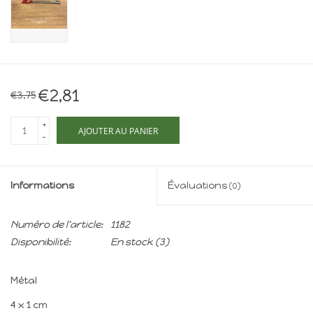
Maison de souris
miniature - The Mouse
Mansion
Cartes-cadeaux
€2,81
€3,75
Mon site
+
AJOUTER AU PANIER
-
Offres
Informations
Évaluations
(0)
New
Numéro de l'article:
1182
Disponibilité:
En stock
(3)
Métal
4 x 1 cm