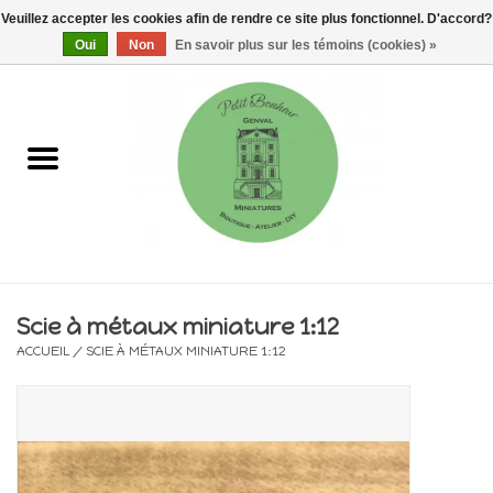
Veuillez accepter les cookies afin de rendre ce site plus fonctionnel. D'accord?
0 Articles - €0,00
Oui
Non
En savoir plus sur les témoins (cookies) »
Accueil
Maisons, vitrines & kits
Meubles
Miniatures/Accessoires
Scie à métaux miniature 1:12
ACCUEIL
/
SCIE À MÉTAUX MINIATURE 1:12
Electricité
DIY
Pièces uniques & objets de