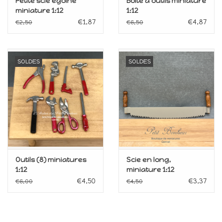
Petite scie égoïne
Boîte à outils miniature
miniature 1:12
1:12
€1,87
€4,87
€2,50
€6,50
SOLDES
SOLDES
Outils (8) miniatures
Scie en long,
1:12
miniature 1:12
€4,50
€3,37
€6,00
€4,50