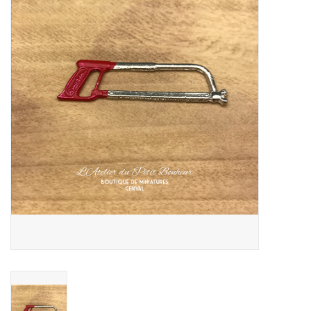
collection
1/48ème
Fournitures bricolage
Bois
Noël
1/24ème
Halloween
Vintage & Occasion