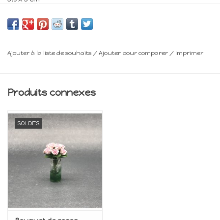
Minimum 14 ans
Frais de livraison : voir panier
Ajouter à la liste de souhaits
/
Ajouter pour comparer
/
Imprimer
Produits connexes
SOLDES