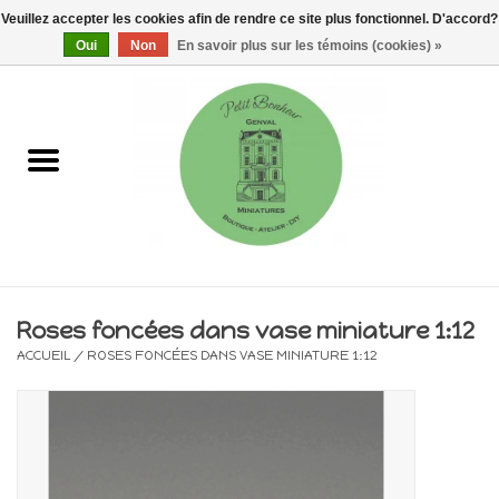
Veuillez accepter les cookies afin de rendre ce site plus fonctionnel. D'accord?
0 Articles - €0,00
Oui
Non
En savoir plus sur les témoins (cookies) »
Accueil
Maisons, vitrines & kits
Meubles
Miniatures/Accessoires
Roses foncées dans vase miniature 1:12
ACCUEIL
/
ROSES FONCÉES DANS VASE MINIATURE 1:12
Electricité
DIY
Pièces uniques & objets de