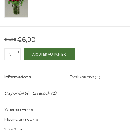
Maison de souris
miniature - The Mouse
Mansion
Cartes-cadeaux
€6,00
€8,00
Mon site
+
AJOUTER AU PANIER
-
Offres
Informations
Évaluations
(0)
New
Disponibilité:
En stock
(1)
Vase en verre
Fleurs en résine
3,5 x 3 cm