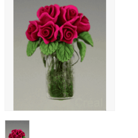
collection
1/48ème
Fournitures bricolage
Bois
Noël
1/24ème
Halloween
Vintage & Occasion