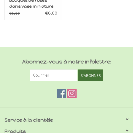
Bouquet de roses
dans vase miniature
1:12
€6,00
€8,00
Abonnez-vous à notre infolettre:
S'ABONNER
Service à la clientèle
Produits