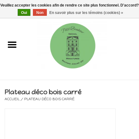
Veuillez accepter les cookies afin de rendre ce site plus fonctionnel. D'accord?
0 Articles - €0,00
Oui
Non
En savoir plus sur les témoins (cookies) »
Accueil
Maisons, vitrines & kits
Meubles
Miniatures/Accessoires
Plateau déco bois carré
ACCUEIL
/
PLATEAU DÉCO BOIS CARRÉ
Electricité
DIY
Pièces uniques & objets de