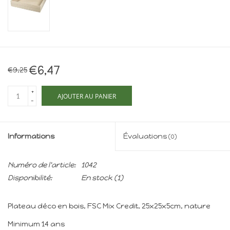
Maison de souris
miniature - The Mouse
Mansion
Cartes-cadeaux
€6,47
€9,25
Mon site
+
AJOUTER AU PANIER
-
Offres
Informations
Évaluations
(0)
New
Numéro de l'article:
1042
Disponibilité:
En stock
(1)
Plateau déco en bois, FSC Mix Credit, 25x25x5cm, nature
Minimum 14 ans