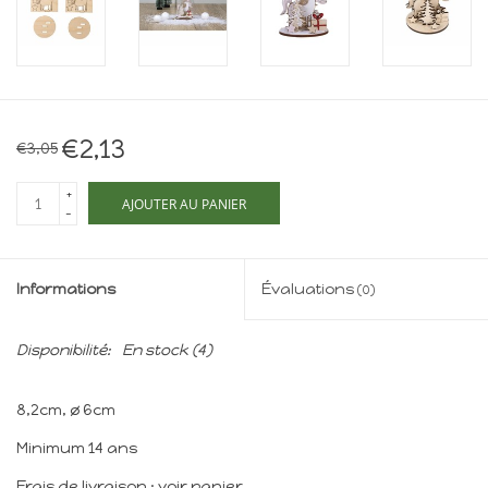
Maison de souris
miniature - The Mouse
Mansion
Cartes-cadeaux
€2,13
€3,05
Mon site
+
AJOUTER AU PANIER
-
Offres
Informations
Évaluations
(0)
New
Disponibilité:
En stock
(4)
8,2cm, ø 6cm
Minimum 14 ans
Frais de livraison : voir panier