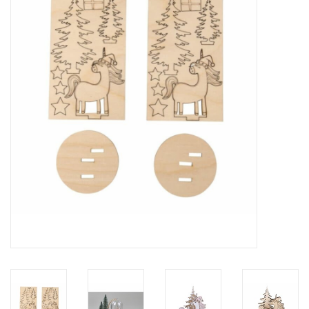
collection
1/48ème
Fournitures bricolage
Bois
Noël
1/24ème
Halloween
Vintage & Occasion