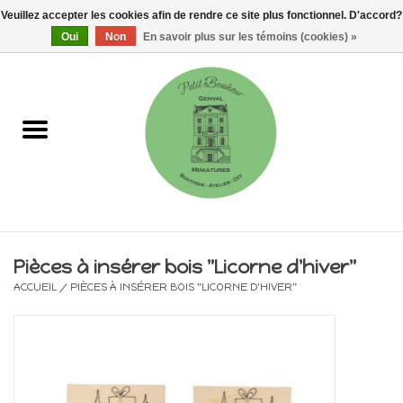
Veuillez accepter les cookies afin de rendre ce site plus fonctionnel. D'accord?
0 Articles - €0,00
Oui
Non
En savoir plus sur les témoins (cookies) »
Accueil
Maisons, vitrines & kits
Meubles
Miniatures/Accessoires
Pièces à insérer bois "Licorne d'hiver"
ACCUEIL
/
PIÈCES À INSÉRER BOIS "LICORNE D'HIVER"
Electricité
DIY
Pièces uniques & objets de