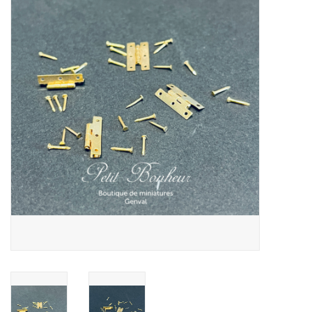
collection
1/48ème
Fournitures bricolage
Bois
Noël
1/24ème
Halloween
Vintage & Occasion