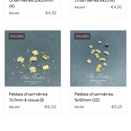
Charnières 12x20mm
Charnières 9x15 (4)
(4)
€4,50
€6,00
€4,50
€6,00
SOLDES
SOLDES
Petites charnières
Petites charnières
7x7mm & clous (6
5x10mm (12)
pièces)
€6,00
€5,25
€8,00
€7,00