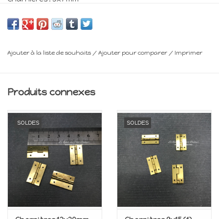
Clous : 6 mm
Minimum 14 ans
Frais de livraison : voir panier
Ajouter à la liste de souhaits
/
Ajouter pour comparer
/
Imprimer
Produits connexes
SOLDES
SOLDES