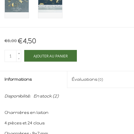
Maison de souris
miniature - The Mouse
Mansion
Cartes-cadeaux
€4,50
€6,00
Mon site
+
AJOUTER AU PANIER
-
Offres
Informations
Évaluations
(0)
New
Disponibilité:
En stock
(2)
Charnières en laiton
4 pièces et 24 clous
Charnières : 9x7 mm