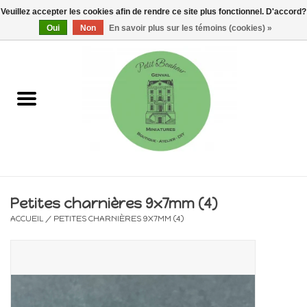
Veuillez accepter les cookies afin de rendre ce site plus fonctionnel. D'accord?
0 Articles - €0,00
Oui
Non
En savoir plus sur les témoins (cookies) »
Accueil
Maisons, vitrines & kits
Meubles
Miniatures/Accessoires
Petites charnières 9x7mm (4)
ACCUEIL
/
PETITES CHARNIÈRES 9X7MM (4)
Electricité
DIY
Pièces uniques & objets de