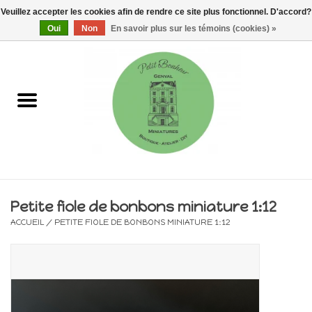
Veuillez accepter les cookies afin de rendre ce site plus fonctionnel. D'accord?
0 Articles - €0,00
Oui
Non
En savoir plus sur les témoins (cookies) »
Accueil
Maisons, vitrines & kits
Meubles
Miniatures/Accessoires
Petite fiole de bonbons miniature 1:12
ACCUEIL
/
PETITE FIOLE DE BONBONS MINIATURE 1:12
Electricité
DIY
Pièces uniques & objets de