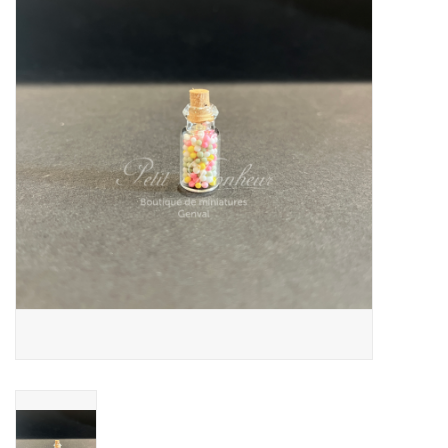
collection
1/48ème
Fournitures bricolage
Bois
Noël
1/24ème
Halloween
Vintage & Occasion