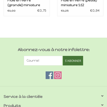
Fiole en verre
Fiole en verre (petite)
(grande) miniature
miniature 1:12
1:12
€0,75
€0,94
€1,00
€1,25
Abonnez-vous à notre infolettre:
S'ABONNER
Service à la clientèle
Produits