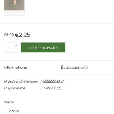
Maison de souris
miniature - The Mouse
Mansion
Cartes-cadeaux
€2,25
€3,00
Mon site
+
AJOUTER AU PANIER
-
Offres
Informations
Évaluations
(0)
New
Numéro de l'article:
210000003842
Disponibilité:
En stock
(1)
Verre
H : 2,5cm