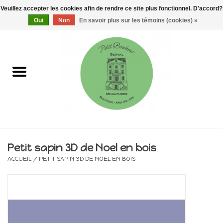
Veuillez accepter les cookies afin de rendre ce site plus fonctionnel. D'accord?
0 Articles - €0,00
Oui
Non
En savoir plus sur les témoins (cookies) »
Accueil
Maisons, vitrines & kits
Meubles
Miniatures/Accessoires
Petit sapin 3D de Noel en bois
ACCUEIL
/
PETIT SAPIN 3D DE NOEL EN BOIS
Electricité
DIY
Pièces uniques & objets de