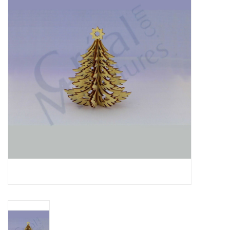
collection
1/48ème
Fournitures bricolage
Bois
Noël
1/24ème
Halloween
Vintage & Occasion