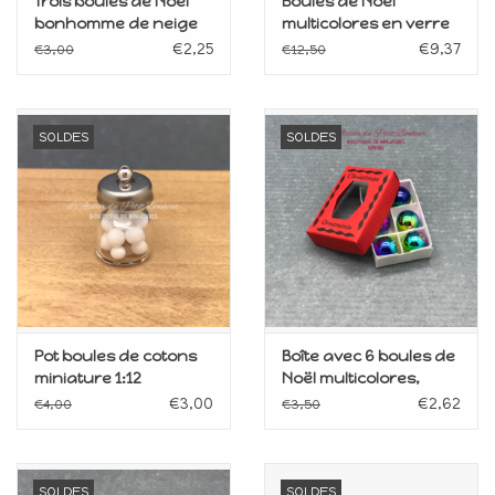
Trois boules de Noël
Boules de Noël
bonhomme de neige
multicolores en verre
miniatures 1:12
(12) miniatures 1:12
€2,25
€9,37
€3,00
€12,50
SOLDES
SOLDES
Pot boules de cotons
Boîte avec 6 boules de
miniature 1:12
Noël multicolores,
miniature 1:12
€3,00
€2,62
€4,00
€3,50
SOLDES
SOLDES