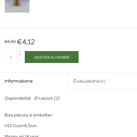
Maison de souris
miniature - The Mouse
Mansion
Cartes-cadeaux
€4,12
€5,50
Mon site
+
AJOUTER AU PANIER
-
Offres
Informations
Évaluations
(0)
New
Disponibilité:
En stock
(1)
Bois pièces à emboîter
H10 Diam8.5cm
Minimum 14 ans