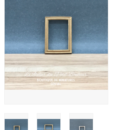
collection
1/48ème
Fournitures bricolage
Bois
Noël
1/24ème
Halloween
Vintage & Occasion