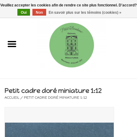
Veuillez accepter les cookies afin de rendre ce site plus fonctionnel. D'accord?
0 Articles - €0,00
Oui
Non
En savoir plus sur les témoins (cookies) »
Accueil
Maisons, vitrines & kits
Meubles
Miniatures/Accessoires
Petit cadre doré miniature 1:12
ACCUEIL
/
PETIT CADRE DORÉ MINIATURE 1:12
Electricité
DIY
Pièces uniques & objets de