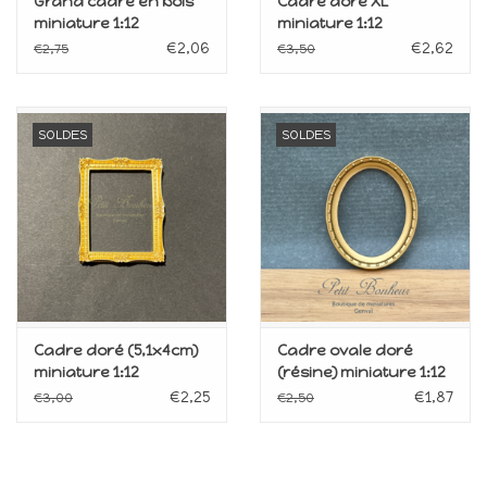
Grand cadre en bois
Cadre doré XL
miniature 1:12
miniature 1:12
€2,06
€2,62
€2,75
€3,50
SOLDES
SOLDES
Cadre doré (5,1x4cm)
Cadre ovale doré
miniature 1:12
(résine) miniature 1:12
€2,25
€1,87
€3,00
€2,50