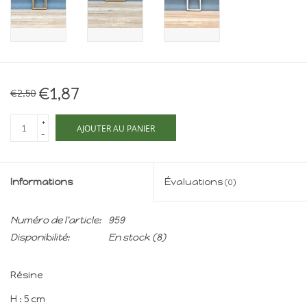
Maison de souris
miniature - The Mouse
Mansion
Cartes-cadeaux
€1,87
€2,50
Mon site
+
AJOUTER AU PANIER
-
Offres
Informations
Évaluations
(0)
New
Numéro de l'article:
959
Disponibilité:
En stock
(8)
Résine
H : 5 cm