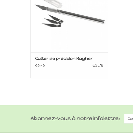
Cutter de précision Rayher
€3,78
€5,40
Abonnez-vous à notre infolettre: