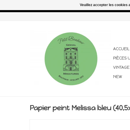
Veuillez accepter les cookies 
Congés d'été : les commandes continuent d'être expédiées pen
ACCUEIL
PIÈCES 
VINTAGE
NEW
Papier peint Melissa bleu (40,