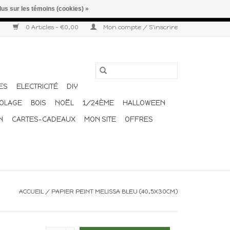
lus sur les témoins (cookies) »
r semaine. Merci pour votre compréhension et votre confiance.
0 Articles - €0,00
Mon compte / S'inscrire
ES
ELECTRICITÉ
DIY
COLAGE
BOIS
NOËL
1/24ÈME
HALLOWEEN
N
CARTES-CADEAUX
MON SITE
OFFRES
ACCUEIL
/
PAPIER PEINT MELISSA BLEU (40,5X30CM)