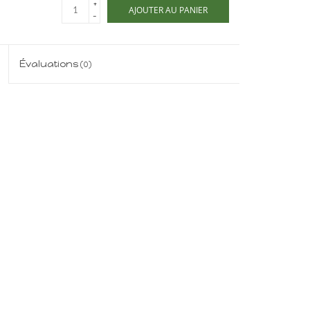
+
AJOUTER AU PANIER
-
Évaluations
(0)