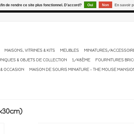
afin de rendre ce site plus fonctionnel. D'accord?
Oui
Non
En savoir p
dant les vacances. Les envois sont effectués une à deux fois pa
MAISONS, VITRINES & KITS
MEUBLES
MINIATURES/ACCESSOIR
UNIQUES & OBJETS DE COLLECTION
1/48ÈME
FOURNITURES BRI
 & OCCASION
MAISON DE SOURIS MINIATURE - THE MOUSE MANSIO
5x30cm)