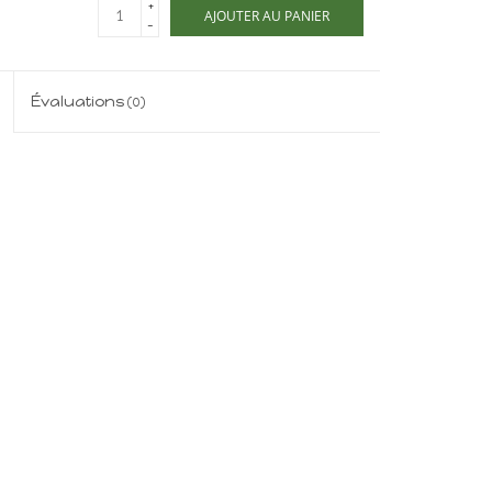
+
AJOUTER AU PANIER
-
Évaluations
(0)