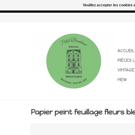
Veuillez accepter les cookies 
Congés d'été : les commandes continuent d'être expédiées pen
ACCUEIL
PIÈCES 
VINTAGE
NEW
Papier peint feuillage fleurs 