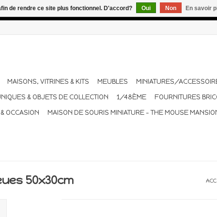
afin de rendre ce site plus fonctionnel. D'accord?
Oui
Non
En savoir p
dant les vacances. Les envois sont effectués une à deux fois pa
MAISONS, VITRINES & KITS
MEUBLES
MINIATURES/ACCESSOIR
UNIQUES & OBJETS DE COLLECTION
1/48ÈME
FOURNITURES BRI
 & OCCASION
MAISON DE SOURIS MINIATURE - THE MOUSE MANSIO
bleues 50x30cm
ACC