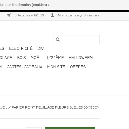
lus sur les témoins (cookies) »
r semaine. Merci pour votre compréhension et votre confiance.
0 Articles - €0,00
Mon compte / S'inscrire
ES
ELECTRICITÉ
DIY
COLAGE
BOIS
NOËL
1/24ÈME
HALLOWEEN
N
CARTES-CADEAUX
MON SITE
OFFRES
UEIL
/
PAPIER PEINT FEUILLAGE FLEURS BLEUES 50X30CM