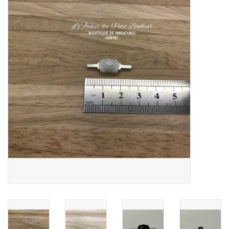
collection
1/48ème
Fournitures bricolage
Bois
Noël
1/24ème
Halloween
Vintage & Occasion