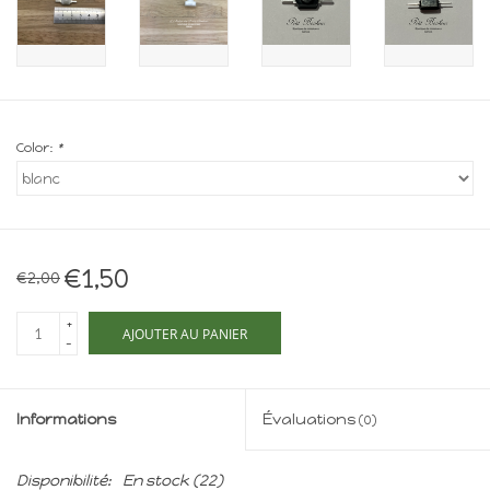
Maison de souris
miniature - The Mouse
Mansion
Cartes-cadeaux
Color:
*
Mon site
Offres
€1,50
€2,00
New
+
AJOUTER AU PANIER
-
Informations
Évaluations
(0)
Disponibilité:
En stock
(22)