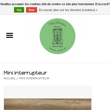
Veuillez accepter les cookies afin de rendre ce site plus fonctionnel. D'accord?
0 Articles - €0,00
Oui
Non
En savoir plus sur les témoins (cookies) »
Accueil
Maisons, vitrines & kits
Meubles
Miniatures/Accessoires
Mini interrupteur
ACCUEIL
/
MINI INTERRUPTEUR
Electricité
DIY
Pièces uniques & objets de