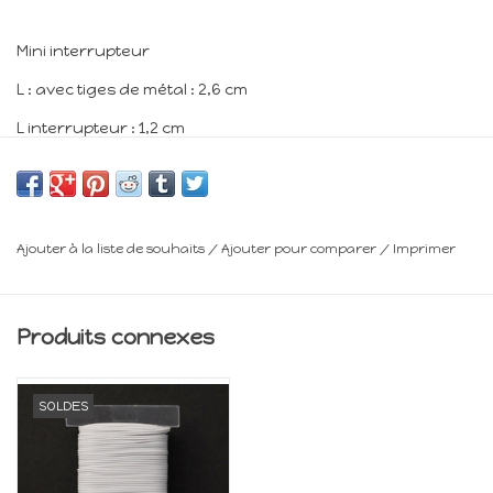
Mini interrupteur
L : avec tiges de métal : 2,6 cm
L interrupteur : 1,2 cm
l : 0,7 cm
H : 0,8 cm
Minimum 14 ans
Ajouter à la liste de souhaits
/
Ajouter pour comparer
/
Imprimer
Frais de livraison : voir panier
Produits connexes
SOLDES