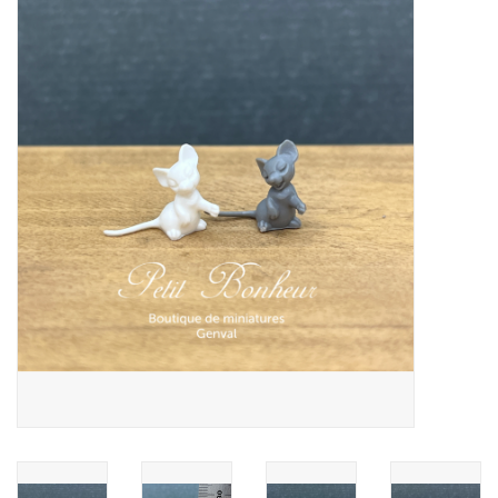
collection
1/48ème
Fournitures bricolage
Bois
Noël
1/24ème
Halloween
Vintage & Occasion