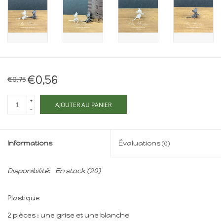
Maison de souris
miniature - The Mouse
Mansion
Cartes-cadeaux
€0,56
€0,75
Mon site
+
AJOUTER AU PANIER
-
Offres
New
Informations
Évaluations
(0)
Disponibilité:
En stock
(20)
Plastique
2 pièces : une grise et une blanche