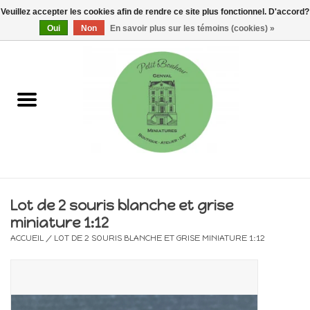
Veuillez accepter les cookies afin de rendre ce site plus fonctionnel. D'accord?
0 Articles - €0,00
Oui
Non
En savoir plus sur les témoins (cookies) »
Accueil
Maisons, vitrines & kits
Meubles
Miniatures/Accessoires
Lot de 2 souris blanche et grise
miniature 1:12
Electricité
ACCUEIL
/
LOT DE 2 SOURIS BLANCHE ET GRISE MINIATURE 1:12
DIY
Pièces uniques & objets de