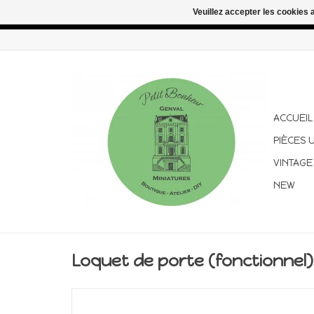
Veuillez accepter les cookies 
Congés d'été : les commandes continuent d'être expédiées pen
ACCUEIL
PIÈCES 
VINTAGE
NEW
Loquet de porte (fonctionnel) 