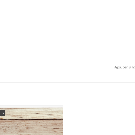
Ajouter à l
iature pour maison de poupée
ES
Echelle 1:12
AJOUTER AU PANIER