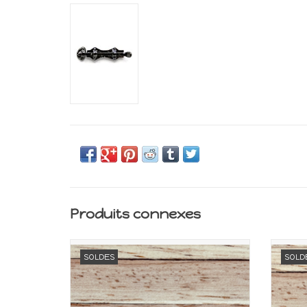
Produits connexes
Miniature pour maison de poupée
Min
SOLDES
SOLD
Echelle 1:12
AJOUTER AU PANIER