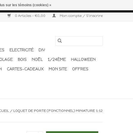
lus sur les témoins (cookies) »
r semaine. Merci pour votre compréhension et votre confiance.
0 Articles - €0,00
Mon compte / S'inscrire
ES
ELECTRICITÉ
DIY
COLAGE
BOIS
NOËL
1/24ÈME
HALLOWEEN
N
CARTES-CADEAUX
MON SITE
OFFRES
CUEIL
/
LOQUET DE PORTE (FONCTIONNEL) MINIATURE 1:12