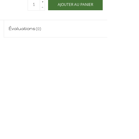
+
AJOUTER AU PANIER
-
Évaluations
(0)