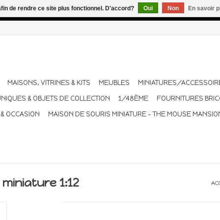
afin de rendre ce site plus fonctionnel. D'accord?
Oui
Non
En savoir p
dant les vacances. Les envois sont effectués une à deux fois pa
MAISONS, VITRINES & KITS
MEUBLES
MINIATURES/ACCESSOIR
UNIQUES & OBJETS DE COLLECTION
1/48ÈME
FOURNITURES BRI
 & OCCASION
MAISON DE SOURIS MINIATURE - THE MOUSE MANSIO
miniature 1:12
AC