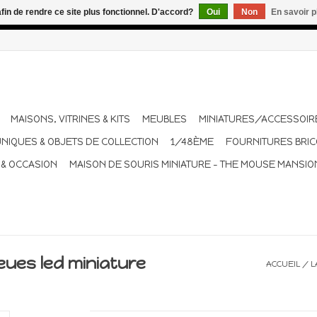
afin de rendre ce site plus fonctionnel. D'accord?
Oui
Non
En savoir p
dant les vacances. Les envois sont effectués une à deux fois pa
MAISONS, VITRINES & KITS
MEUBLES
MINIATURES/ACCESSOIR
UNIQUES & OBJETS DE COLLECTION
1/48ÈME
FOURNITURES BRI
 & OCCASION
MAISON DE SOURIS MINIATURE - THE MOUSE MANSIO
eues led miniature
ACCUEIL
/
L