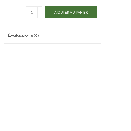
+
AJOUTER AU PANIER
-
Évaluations
(0)