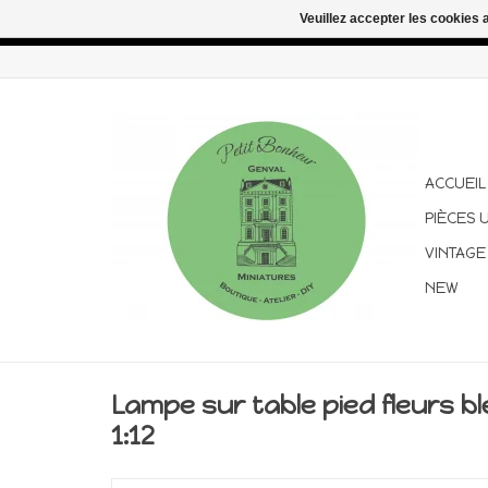
Veuillez accepter les cookies 
Congés d'été : les commandes continuent d'être expédiées pen
ACCUEIL
PIÈCES 
VINTAGE
NEW
Lampe sur table pied fleurs bl
1:12