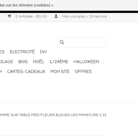
lus sur les témoins (cookies) »
r semaine. Merci pour votre compréhension et votre confiance.
0 Articles - €0,00
Mon compte / S'inscrire
ES
ELECTRICITÉ
DIY
COLAGE
BOIS
NOËL
1/24ÈME
HALLOWEEN
N
CARTES-CADEAUX
MON SITE
OFFRES
AMPE SUR TABLE PIED FLEURS BLEUES LED MINIATURE 1:12