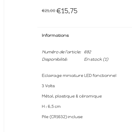
€15,75
€21,00
Informations
Numéro de l'article:
692
Disponibilité:
En stock
(1)
Eclairage miniature LED fonctionnel
3 Volts
Métal, plastique & céramique
H : 6,5 cm
Pile (CR1632) incluse