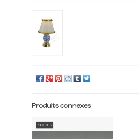
Produits connexes
Lampe LED sur pile
SOLDES
Echelle 1:12
AJOUTER AU PANIER