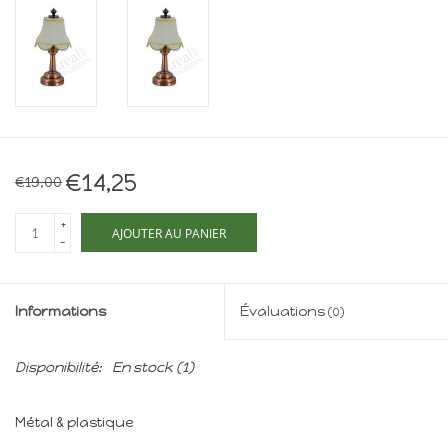
Maison de souris
miniature - The Mouse
Mansion
Cartes-cadeaux
Mon site
€14,25
€19,00
+
Offres
AJOUTER AU PANIER
-
New
Informations
Évaluations
(0)
Disponibilité:
En stock
(1)
Métal & plastique