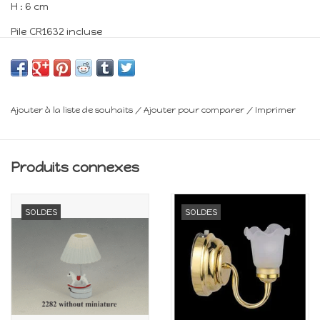
H : 6 cm
Pile CR1632 incluse
3 Volts
Minimum 14 ans
Ajouter à la liste de souhaits
/
Ajouter pour comparer
/
Imprimer
Frais de livraison : voir panier
Produits connexes
SOLDES
SOLDES