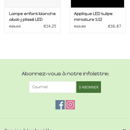
Lampe enfant blanche
Applique LED tulipe
abat-j plissé LED
miniature 1:12
miniature 1:12
€14,25
€16,87
€19,00
€22,50
Abonnez-vous à notre infolettre:
S'ABONNER