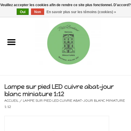
Veuillez accepter les cookies afin de rendre ce site plus fonctionnel. D'accord?
0 Articles - €0,00
Oui
Non
En savoir plus sur les témoins (cookies) »
Accueil
Maisons, vitrines & kits
Meubles
Miniatures/Accessoires
Lampe sur pied LED cuivre abat-jour
blanc miniature 1:12
Electricité
ACCUEIL
/
LAMPE SUR PIED LED CUIVRE ABAT-JOUR BLANC MINIATURE
1:12
DIY
Pièces uniques & objets de