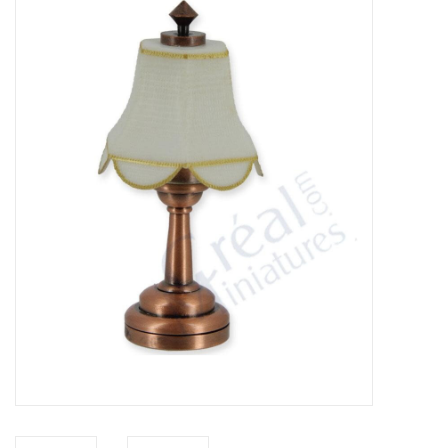
collection
1/48ème
Fournitures bricolage
Bois
Noël
1/24ème
Halloween
Vintage & Occasion