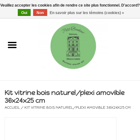
Veuillez accepter les cookies afin de rendre ce site plus fonctionnel. D'accord?
0 Articles - €0,00
Oui
Non
En savoir plus sur les témoins (cookies) »
Accueil
Maisons, vitrines & kits
Meubles
Miniatures/Accessoires
Kit vitrine bois naturel/plexi amovible
36x24x25 cm
Electricité
ACCUEIL
/
KIT VITRINE BOIS NATUREL/PLEXI AMOVIBLE 36X24X25 CM
DIY
Pièces uniques & objets de