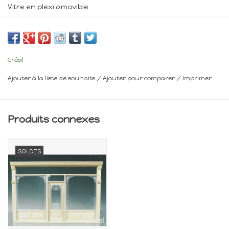
Vitre en plexi amovible
L : 36 cm
P : 23 cm
H : 25 cm
Créal
Minimum 14 ans
Ajouter à la liste de souhaits
/
Ajouter pour comparer
/
Imprimer
Frais de livraison : voir panier
Produits connexes
SOLDES