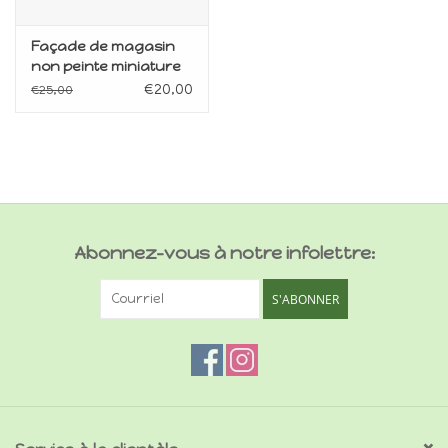
Façade de magasin
non peinte miniature
1:12
€20,00
€25,00
Abonnez-vous à notre infolettre:
S'ABONNER