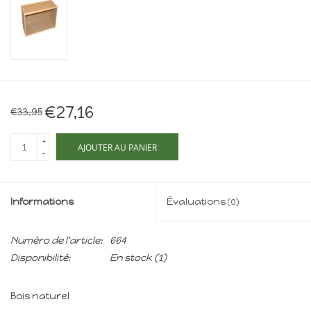
Maison de souris
miniature - The Mouse
Mansion
Cartes-cadeaux
€27,16
€33,95
Mon site
+
AJOUTER AU PANIER
-
Offres
New
Informations
Évaluations
(0)
Numéro de l'article:
664
Disponibilité:
En stock
(1)
Bois naturel