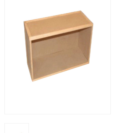
collection
1/48ème
Fournitures bricolage
Bois
Noël
1/24ème
Halloween
Vintage & Occasion