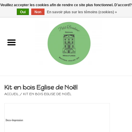
Veuillez accepter les cookies afin de rendre ce site plus fonctionnel. D'accord?
0 Articles - €0,00
Oui
Non
En savoir plus sur les témoins (cookies) »
Accueil
Maisons, vitrines & kits
Meubles
Miniatures/Accessoires
Kit en bois Eglise de Noël
ACCUEIL
/
KIT EN BOIS EGLISE DE NOËL
Electricité
DIY
Pièces uniques & objets de