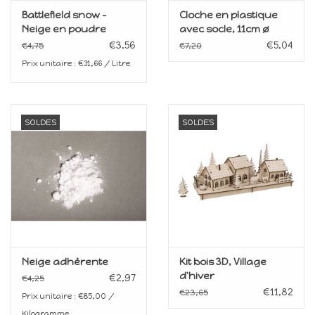
Battlefield snow -
Cloche en plastique
Neige en poudre
avec socle, 11cm ø
€3,56
€5,04
€4,75
€7,20
Prix unitaire : €31,66 / Litre
SOLDES
SOLDES
Neige adhérente
Kit bois 3D, Village
d'hiver
€2,97
€4,25
€11,82
€23,65
Prix unitaire : €85,00 /
Kilogramme