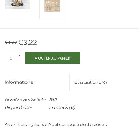
Maison de souris
miniature - The Mouse
Mansion
Cartes-cadeaux
€3,22
€4,60
Mon site
+
AJOUTER AU PANIER
-
Offres
Informations
Évaluations
(0)
New
Numéro de l'article:
660
Disponibilité:
En stock
(6)
Kit en bois Eglise de Noël composé de 37 pièces