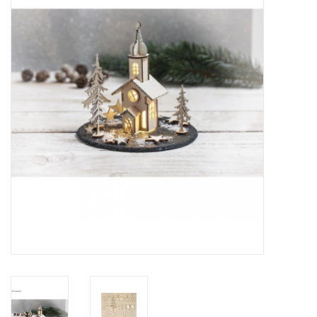
collection
1/48ème
Fournitures bricolage
Bois
Noël
1/24ème
Halloween
Vintage & Occasion