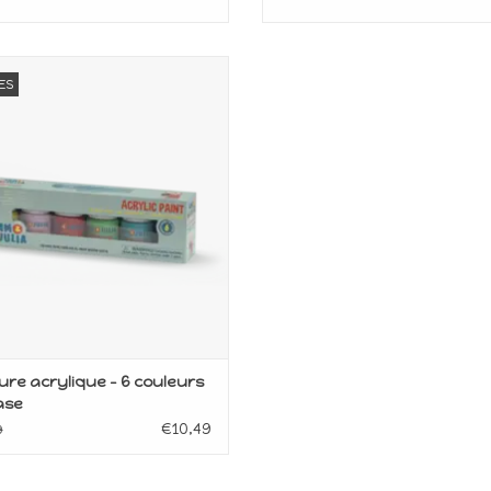
einture maison de souris avec 6
ES
leurs et pinceaux. Idéal pour
nnaliser meubles et accessoires
miniatures.
AJOUTER AU PANIER
ure acrylique - 6 couleurs
ase
€10,49
9