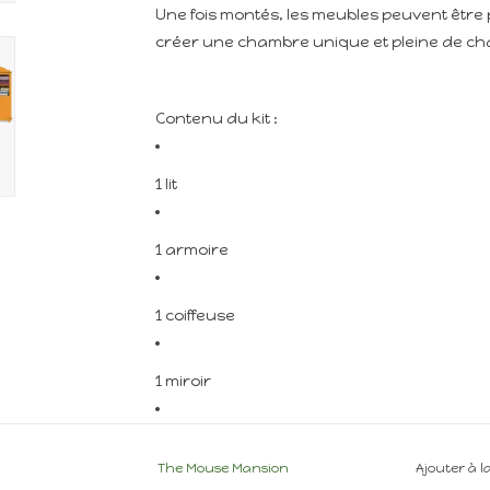
Une fois montés, les meubles peuvent être 
créer une chambre unique et pleine de c
Contenu du kit :
1 lit
1 armoire
1 coiffeuse
1 miroir
2 tables de chevet
The Mouse Mansion
Ajouter à l
Min 6 ans