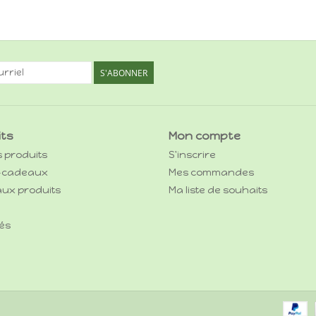
S'ABONNER
its
Mon compte
s produits
S'inscrire
-cadeaux
Mes commandes
ux produits
Ma liste de souhaits
és