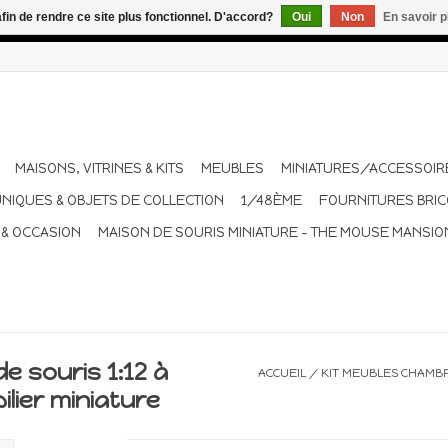
afin de rendre ce site plus fonctionnel. D'accord?
Oui
Non
En savoir p
dant les vacances. Les envois sont effectués une à deux fois pa
MAISONS, VITRINES & KITS
MEUBLES
MINIATURES/ACCESSOIR
UNIQUES & OBJETS DE COLLECTION
1/48ÈME
FOURNITURES BRI
 & OCCASION
MAISON DE SOURIS MINIATURE - THE MOUSE MANSIO
e souris 1:12 à
ACCUEIL
/
KIT MEUBLES CHAMBRE
ilier miniature