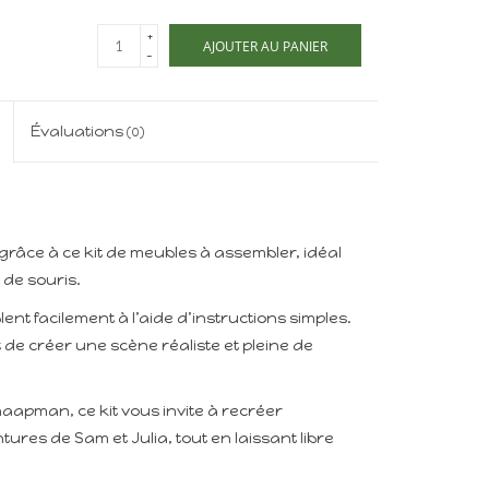
+
AJOUTER AU PANIER
-
Évaluations
(0)
âce à ce kit de meubles à assembler, idéal
 de souris.
nt facilement à l’aide d’instructions simples.
et de créer une scène réaliste et pleine de
haapman, ce kit vous invite à recréer
res de Sam et Julia, tout en laissant libre