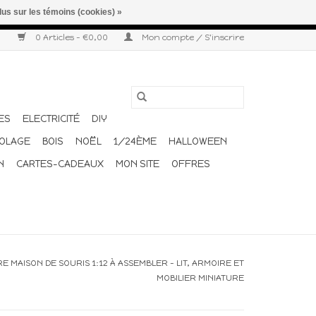
lus sur les témoins (cookies) »
r semaine. Merci pour votre compréhension et votre confiance.
0 Articles - €0,00
Mon compte / S'inscrire
ES
ELECTRICITÉ
DIY
COLAGE
BOIS
NOËL
1/24ÈME
HALLOWEEN
N
CARTES-CADEAUX
MON SITE
OFFRES
 MAISON DE SOURIS 1:12 À ASSEMBLER – LIT, ARMOIRE ET
MOBILIER MINIATURE