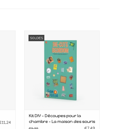
nivers
Feuilles décoratives maison de souris
SOLDES
age
1:12 pour créer des accessoires
 pour
miniatures de chambre en papier. Idéal
.
pour personnaliser un décor.
AJOUTER AU PANIER
Kit DIY - Découpes pour la
chambre - La maison des souris
€11,24
€7,49
€9,99