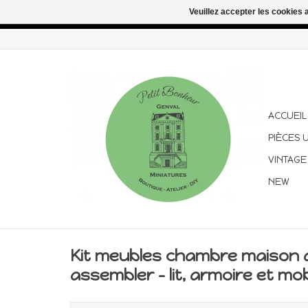
Veuillez accepter les cookies 
Congés d'été : les commandes continuent d'être expédiées pen
ACCUEIL
PIÈCES 
VINTAGE
NEW
Kit meubles chambre maison d
assembler – lit, armoire et mob