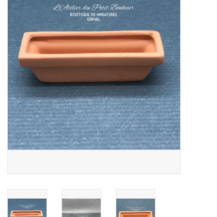
collection
1/48ème
Fournitures bricolage
Bois
Noël
1/24ème
Halloween
Vintage & Occasion