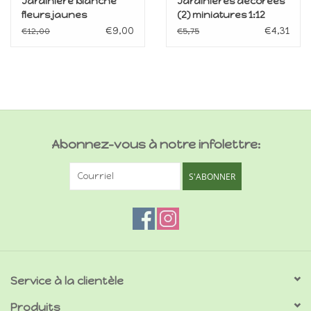
Jardinière blanche
Jardinières décorées
fleurs jaunes
(2) miniatures 1:12
miniature 1:12
€9,00
€4,31
€12,00
€5,75
Abonnez-vous à notre infolettre:
S'ABONNER
Service à la clientèle
Produits