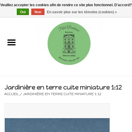
Veuillez accepter les cookies afin de rendre ce site plus fonctionnel. D'accord?
0 Articles - €0,00
Oui
Non
En savoir plus sur les témoins (cookies) »
Accueil
Maisons, vitrines & kits
Meubles
Miniatures/Accessoires
Jardinière en terre cuite miniature 1:12
ACCUEIL
/
JARDINIÈRE EN TERRE CUITE MINIATURE 1:12
Electricité
DIY
Pièces uniques & objets de