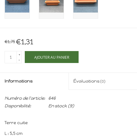
Maison de souris
miniature - The Mouse
Mansion
Cartes-cadeaux
€1,31
€1,75
Mon site
+
AJOUTER AU PANIER
-
Offres
Informations
Évaluations
(0)
New
Numéro de l'article:
646
Disponibilité:
En stock
(9)
Terre cuite
L : 5,5 cm