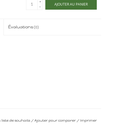
+
AJOUTER AU PANIER
-
Évaluations
(0)
a liste de souhaits
/
Ajouter pour comparer
/
Imprimer