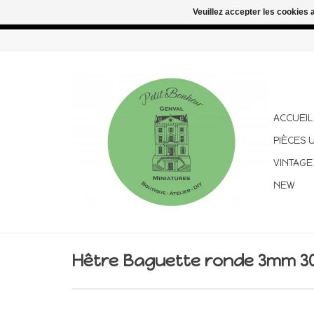
Veuillez accepter les cookies 
Congés d'été : les commandes continuent d'être expédiées pen
ACCUEIL
PIÈCES 
VINTAGE
NEW
Hêtre Baguette ronde 3mm 3