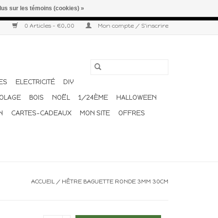
lus sur les témoins (cookies) »
r semaine. Merci pour votre compréhension et votre confiance.
0 Articles - €0,00
Mon compte / S'inscrire
ES
ELECTRICITÉ
DIY
COLAGE
BOIS
NOËL
1/24ÈME
HALLOWEEN
N
CARTES-CADEAUX
MON SITE
OFFRES
ACCUEIL
/
HÊTRE BAGUETTE RONDE 3MM 30CM