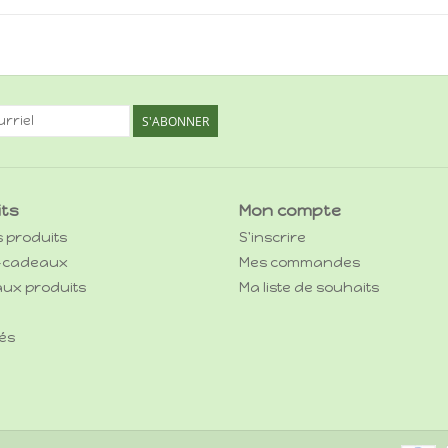
S'ABONNER
its
Mon compte
s produits
S'inscrire
-cadeaux
Mes commandes
ux produits
Ma liste de souhaits
és