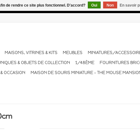
afin de rendre ce site plus fonctionnel. D'accord?
Oui
Non
En savoir p
dant les vacances. Les envois sont effectués une à deux fois pa
MAISONS, VITRINES & KITS
MEUBLES
MINIATURES/ACCESSOIR
UNIQUES & OBJETS DE COLLECTION
1/48ÈME
FOURNITURES BRI
 & OCCASION
MAISON DE SOURIS MINIATURE - THE MOUSE MANSIO
0cm