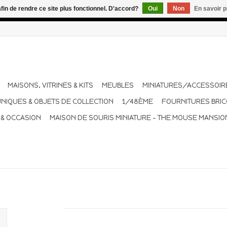
afin de rendre ce site plus fonctionnel. D'accord?
Oui
Non
En savoir p
dant les vacances. Les envois sont effectués une à deux fois pa
MAISONS, VITRINES & KITS
MEUBLES
MINIATURES/ACCESSOIR
UNIQUES & OBJETS DE COLLECTION
1/48ÈME
FOURNITURES BRI
 & OCCASION
MAISON DE SOURIS MINIATURE - THE MOUSE MANSIO