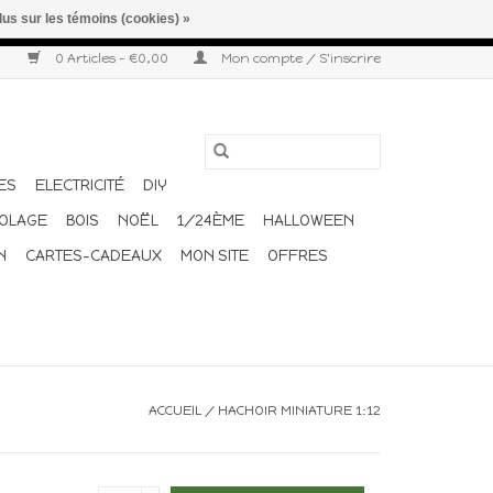
lus sur les témoins (cookies) »
r semaine. Merci pour votre compréhension et votre confiance.
0 Articles - €0,00
Mon compte / S'inscrire
ES
ELECTRICITÉ
DIY
COLAGE
BOIS
NOËL
1/24ÈME
HALLOWEEN
N
CARTES-CADEAUX
MON SITE
OFFRES
ACCUEIL
/
HACHOIR MINIATURE 1:12