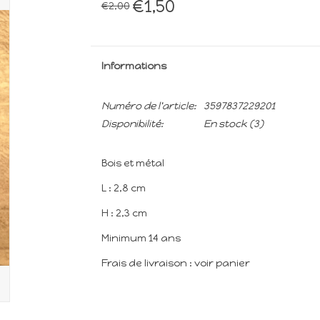
€1,50
€2,00
Informations
Numéro de l'article:
3597837229201
Disponibilité:
En stock
(3)
Bois et métal
L : 2,8 cm
H : 2,3 cm
Minimum 14 ans
Frais de livraison : voir panier