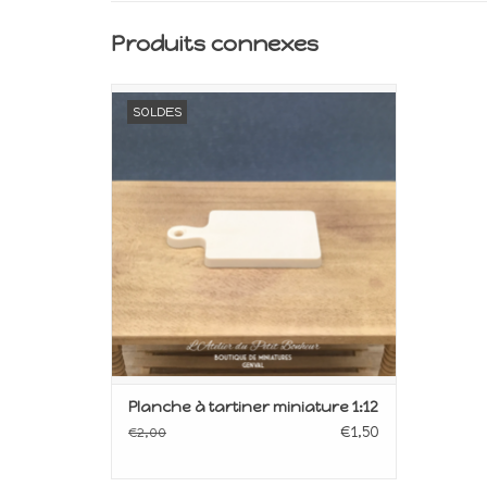
Produits connexes
Miniature pour maison de poupée
SOLDES
Echelle 1:12
AJOUTER AU PANIER
Planche à tartiner miniature 1:12
€1,50
€2,00