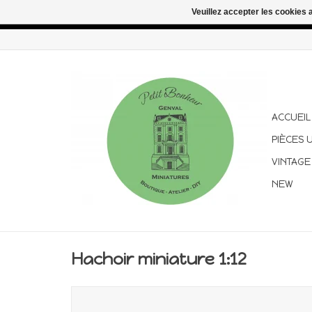
Veuillez accepter les cookies 
Congés d'été : les commandes continuent d'être expédiées pen
ACCUEIL
PIÈCES 
VINTAGE
NEW
Hachoir miniature 1:12