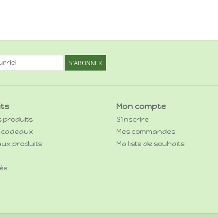
S'ABONNER
its
Mon compte
s produits
S'inscrire
-cadeaux
Mes commandes
ux produits
Ma liste de souhaits
és