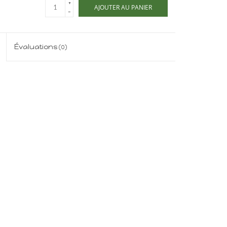
+
AJOUTER AU PANIER
-
Évaluations
(0)