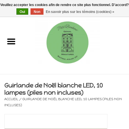
Veuillez accepter les cookies afin de rendre ce site plus fonctionnel. D'accord?
0 Articles - €0,00
Oui
Non
En savoir plus sur les témoins (cookies) »
Accueil
Maisons, vitrines & kits
Meubles
Miniatures/Accessoires
Guirlande de Noël blanche LED, 10
lampes (piles non incluses)
Electricité
ACCUEIL
/
GUIRLANDE DE NOËL BLANCHE LED, 10 LAMPES (PILES NON
INCLUSES)
DIY
Pièces uniques & objets de