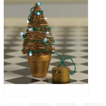
collection
1/48ème
Fournitures bricolage
Bois
Noël
1/24ème
Halloween
Vintage & Occasion