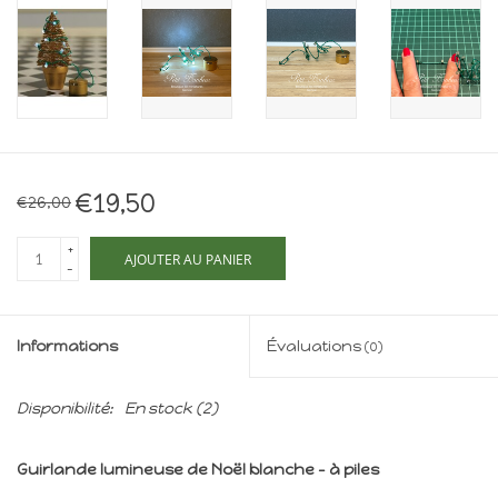
Maison de souris
miniature - The Mouse
Mansion
Cartes-cadeaux
Mon site
€19,50
€26,00
+
Offres
AJOUTER AU PANIER
-
New
Informations
Évaluations
(0)
Disponibilité:
En stock
(2)
Guirlande lumineuse de Noël blanche – à piles