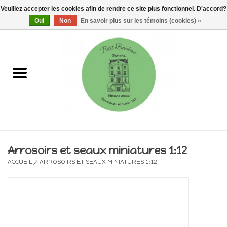
Veuillez accepter les cookies afin de rendre ce site plus fonctionnel. D'accord?
0 Articles - €0,00
Oui
Non
En savoir plus sur les témoins (cookies) »
Accueil
Maisons, vitrines & kits
Meubles
Miniatures/Accessoires
Arrosoirs et seaux miniatures 1:12
ACCUEIL
/
ARROSOIRS ET SEAUX MINIATURES 1:12
Electricité
DIY
Pièces uniques & objets de