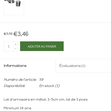
Maison de souris
miniature - The Mouse
Mansion
Cartes-cadeaux
€3,46
€7,70
Mon site
+
AJOUTER AU PANIER
-
Offres
Informations
Évaluations
(0)
New
Numéro de l'article:
59
Disponibilité:
En stock
(1)
Lot d'arrosoirs en métal, 3-5cm cm, lot de 3 pces
Minimum 14 ans