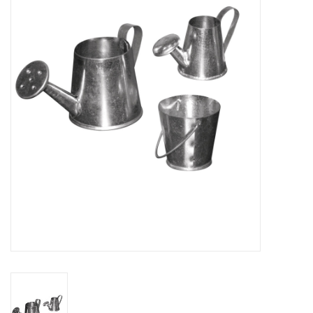
collection
1/48ème
Fournitures bricolage
Bois
Noël
1/24ème
Halloween
Vintage & Occasion