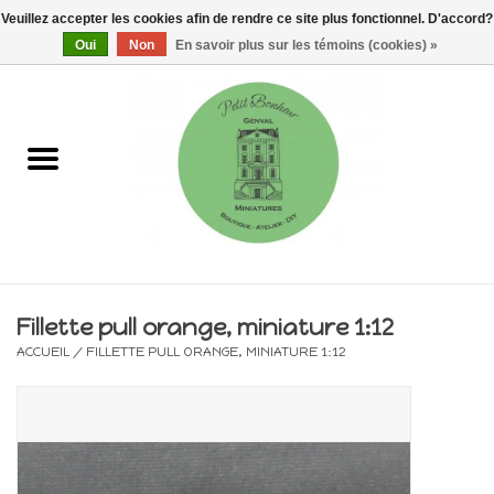
Veuillez accepter les cookies afin de rendre ce site plus fonctionnel. D'accord?
0 Articles - €0,00
Oui
Non
En savoir plus sur les témoins (cookies) »
Accueil
Maisons, vitrines & kits
Meubles
Miniatures/Accessoires
Fillette pull orange, miniature 1:12
ACCUEIL
/
FILLETTE PULL ORANGE, MINIATURE 1:12
Electricité
DIY
Pièces uniques & objets de