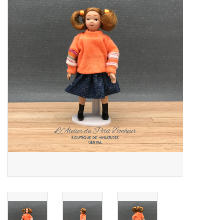
collection
1/48ème
Fournitures bricolage
Bois
Noël
1/24ème
Halloween
Vintage & Occasion