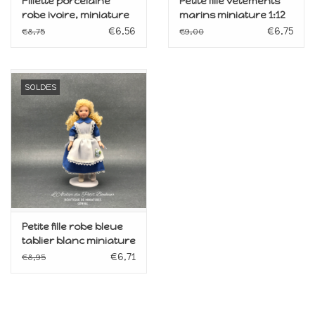
Fillette porcelaine
Petite fille vêtements
robe ivoire, miniature
marins miniature 1:12
1:12
€6,56
€6,75
€8,75
€9,00
SOLDES
Petite fille robe bleue
tablier blanc miniature
1:12
€6,71
€8,95