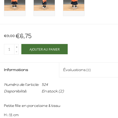
Maison de souris
miniature - The Mouse
Mansion
Cartes-cadeaux
€6,75
€9,00
Mon site
+
AJOUTER AU PANIER
-
Offres
Informations
Évaluations
(0)
New
Numéro de l'article:
524
Disponibilité:
En stock
(2)
Petite fille en porcelaine & tissu
H : 11 cm