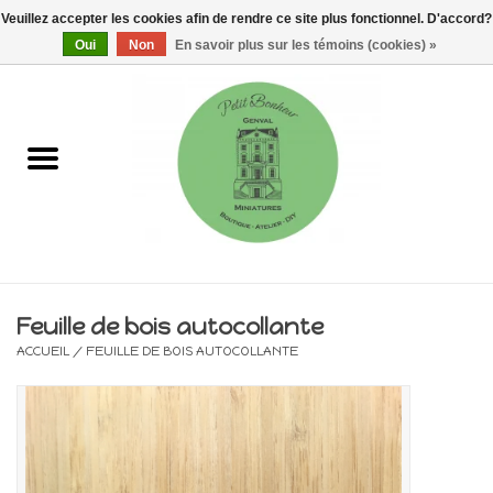
Veuillez accepter les cookies afin de rendre ce site plus fonctionnel. D'accord?
0 Articles - €0,00
Oui
Non
En savoir plus sur les témoins (cookies) »
Accueil
Maisons, vitrines & kits
Meubles
Miniatures/Accessoires
Feuille de bois autocollante
ACCUEIL
/
FEUILLE DE BOIS AUTOCOLLANTE
Electricité
DIY
Pièces uniques & objets de