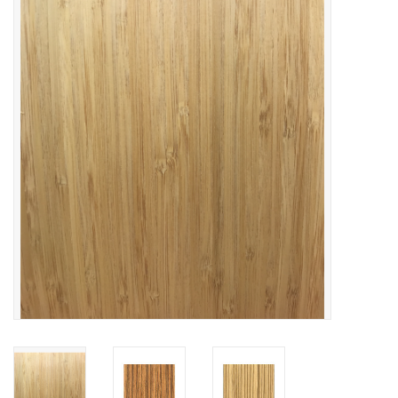
collection
1/48ème
Fournitures bricolage
Bois
Noël
1/24ème
Halloween
Vintage & Occasion