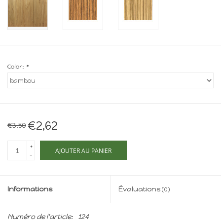
Maison de souris
miniature - The Mouse
Mansion
Cartes-cadeaux
Color:
*
Mon site
Offres
€2,62
€3,50
New
+
AJOUTER AU PANIER
-
Informations
Évaluations
(0)
Numéro de l'article:
124