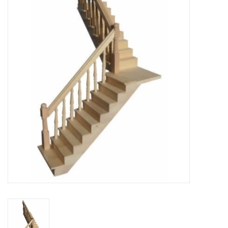
collection
1/48ème
Fournitures bricolage
Bois
Noël
1/24ème
Halloween
Vintage & Occasion