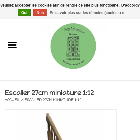
Veuillez accepter les cookies afin de rendre ce site plus fonctionnel. D'accord?
0 Articles - €0,00
Oui
Non
En savoir plus sur les témoins (cookies) »
Accueil
Maisons, vitrines & kits
Meubles
Miniatures/Accessoires
Escalier 27cm miniature 1:12
ACCUEIL
/
ESCALIER 27CM MINIATURE 1:12
Electricité
DIY
Pièces uniques & objets de