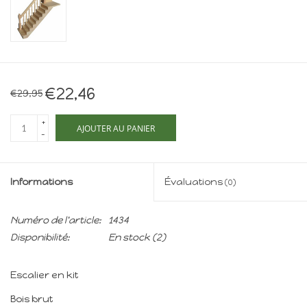
Maison de souris
miniature - The Mouse
Mansion
Cartes-cadeaux
€22,46
€29,95
Mon site
+
AJOUTER AU PANIER
-
Offres
Informations
Évaluations
(0)
New
Numéro de l'article:
1434
Disponibilité:
En stock
(2)
Escalier en kit
Bois brut