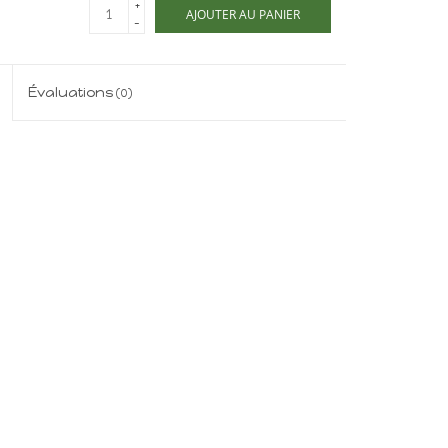
+
AJOUTER AU PANIER
-
Évaluations
(0)