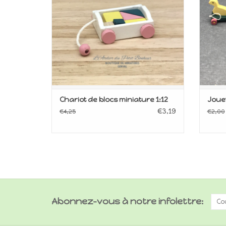
Chariot de blocs miniature 1:12
Jouet
€3,19
€4,25
€2,00
Abonnez-vous à notre infolettre: