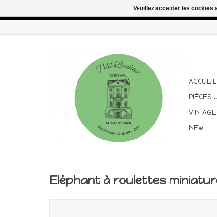
Veuillez accepter les cookies 
Congés d'été : les commandes continuent d'être expédiées pen
ACCUEIL
PIÈCES 
VINTAGE
NEW
Eléphant à roulettes miniature