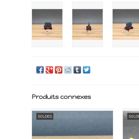
Produits connexes
Miniature pour maison de poupée
Min
SOLDES
SOLD
Echelle 1:12
AJOUTER AU PANIER