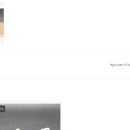
Ajouter à l
iature pour maison de poupée
ES
Echelle 1:12
AJOUTER AU PANIER