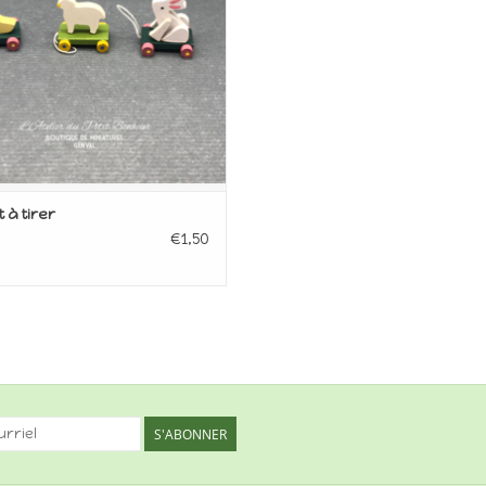
 à tirer
€1,50
S'ABONNER