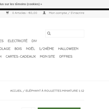
lus sur les témoins (cookies) »
r semaine. Merci pour votre compréhension et votre confiance.
0 Articles - €0,00
Mon compte / S'inscrire
ES
ELECTRICITÉ
DIY
COLAGE
BOIS
NOËL
1/24ÈME
HALLOWEEN
N
CARTES-CADEAUX
MON SITE
OFFRES
ACCUEIL
/
ELÉPHANT À ROULETTES MINIATURE 1:12