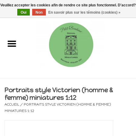
Veuillez accepter les cookies afin de rendre ce site plus fonctionnel. D'accord?
0 Articles - €0,00
Oui
Non
En savoir plus sur les témoins (cookies) »
Accueil
Maisons, vitrines & kits
Meubles
Miniatures/Accessoires
Portraits style Victorien (homme &
femme) miniatures 1:12
Electricité
ACCUEIL
/
PORTRAITS STYLE VICTORIEN (HOMME & FEMME)
MINIATURES 1:12
DIY
Pièces uniques & objets de