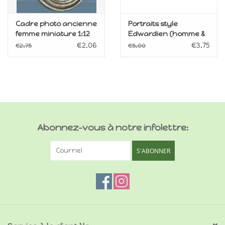
Cadre photo ancienne
Portraits style
femme miniature 1:12
Edwardien (homme &
femme) miniatures 1:12
€2,06
€3,75
€2,75
€5,00
Abonnez-vous à notre infolettre:
S'ABONNER