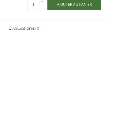
+
AJOUTER AU PANIER
-
Évaluations
(0)