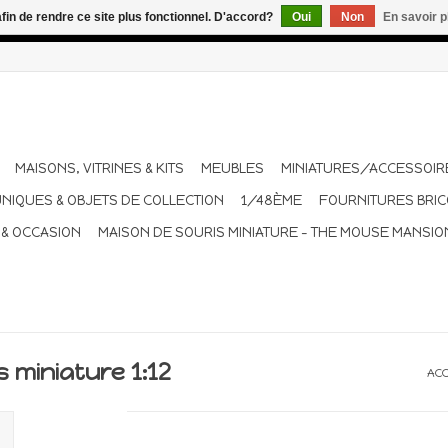
afin de rendre ce site plus fonctionnel. D'accord?
Oui
Non
En savoir p
dant les vacances. Les envois sont effectués une à deux fois pa
MAISONS, VITRINES & KITS
MEUBLES
MINIATURES/ACCESSOIR
UNIQUES & OBJETS DE COLLECTION
1/48ÈME
FOURNITURES BRI
 & OCCASION
MAISON DE SOURIS MINIATURE - THE MOUSE MANSIO
 miniature 1:12
ACC