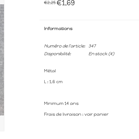
€1,69
€2,25
Informations
Numéro de l'article:
347
Disponibilité:
En stock
(4)
Métal
L : 1,6 cm
Minimum 14 ans
Frais de livraison : voir panier