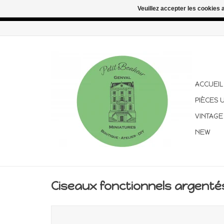
Veuillez accepter les cookies 
Congés d'été : les commandes continuent d'être expédiées pen
ACCUEIL
PIÈCES 
VINTAGE
NEW
Ciseaux fonctionnels argentés