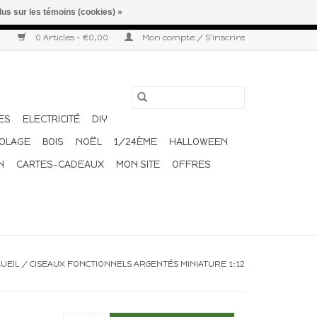
lus sur les témoins (cookies) »
r semaine. Merci pour votre compréhension et votre confiance.
0 Articles - €0,00
Mon compte / S'inscrire
ES
ELECTRICITÉ
DIY
COLAGE
BOIS
NOËL
1/24ÈME
HALLOWEEN
N
CARTES-CADEAUX
MON SITE
OFFRES
UEIL
/
CISEAUX FONCTIONNELS ARGENTÉS MINIATURE 1:12