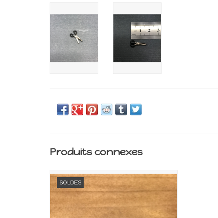
Produits connexes
Miniature pour maison de poupée
SOLDES
Echelle 1:12
AJOUTER AU PANIER